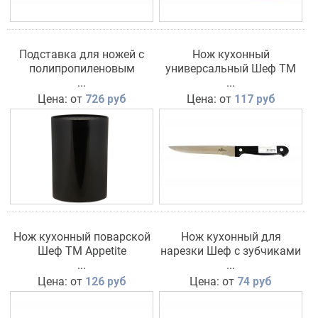
Подставка для ножей с
Нож кухонный
полипропиленовым
универсальный Шеф TM
наполнителем TM Appetite
...
Appetite
...
Цена: от
726 руб
Цена: от
117 руб
Нож кухонный поварской
Нож кухонный для
Шеф TM Appetite
нарезки Шеф с зубчиками
...
TM Appetite
...
Цена: от
126 руб
Цена: от
74 руб