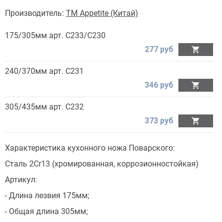
Производитель:
TM Appetite (Китай)
175/305мм арт. C233/С230
277 руб

240/370мм арт. C231
346 руб

305/435мм арт. C232
373 руб

Характеристика кухонного ножа Поварского:
Сталь 2Cr13 (хромированная, коррозионностойкая)
Артикул:
- Длина лезвия 175мм;
- Общая длина 305мм;