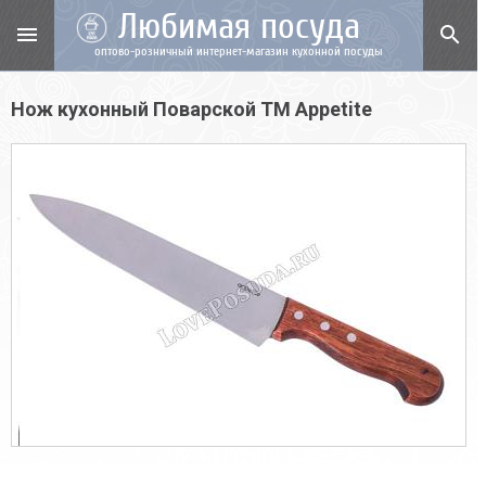
Любимая посуда
menu
search
оптово-розничный интернет-магазин кухонной посуды
Нож кухонный Поварской TM Appetite