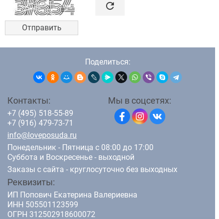

refresh
Поделиться:
Контакты:
Мы в соцсетях:
+7 (495) 518-55-89
+7 (916) 479-73-71
info@loveposuda.ru
Понедельник - Пятница с 08:00 до 17:00
Суббота и Воскресенье - выходной
Заказы с сайта - круглосуточно без выходных
Реквизиты:
ИП Попович Екатерина Валериевна
ИНН 505501123599
ОГРН 312502918600072