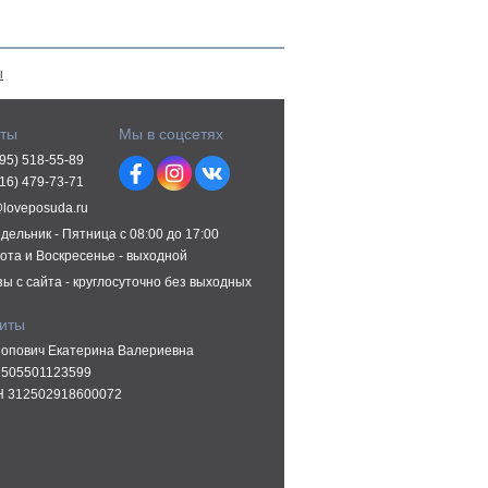
ы
кты
Мы в соцсетях
495) 518-55-89
916) 479-73-71
@loveposuda.ru
дельник - Пятница с 08:00 до 17:00
ота и Воскресенье - выходной
зы с сайта - круглосуточно без выходных
зиты
опович Екатерина Валериевна
505501123599
 312502918600072