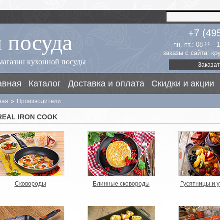
 посуда
+7 (49
пн.-пт.: 08
00
- 
заказы с сайта: к
магазин кухонной посуды
Заказат
авная
Каталог
Доставка и оплата
Скидки и акции
ная
»
Производители
REAL IRON COOK
Сковороды
Блинные сковороды
Гусятницы и 