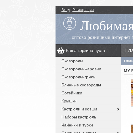
Вход
|
Регистрация
Любимая
оптово-розничный интернет-
Гл
Ваша корзина пуста
00
+7 (495) 518-55-89
пн.-пт.: 09
- 17
Сковороды
Глав
00
, сб.-вс.: выходной
Сковороды-жаровни
заказы с сайта: круглосуточно без
MY 
выходных
Сковороды-гриль
Блинные сковороды
Сотейники
Крышки
Кастрюли и ковши
Наборы кастрюль
Чайники и турки