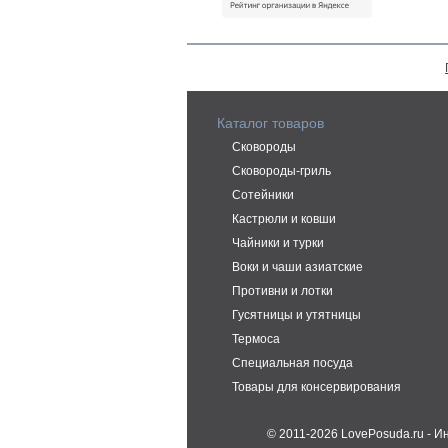
Каталог товаров
Сковороды
Сковороды-гриль
Сотейники
Кастрюли и ковши
Чайники и турки
Воки и чаши азиатские
Противни и лотки
Гусятницы и утятницы
Термоса
Специальная посуда
Товары для консервирования
© 2011-2026 LovePosuda.ru - 