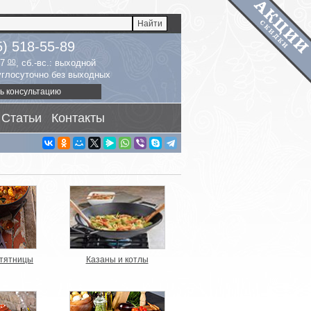
5) 518-55-89
17
00
, сб.-вс.: выходной
руглосуточно без выходных
ь консультацию
Статьи
Контакты
утятницы
Казаны и котлы