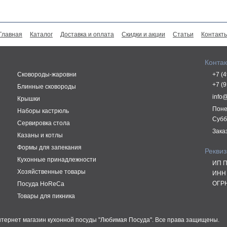
Главная
Каталог
Доставка и оплата
Скидки и акции
Статьи
Контакт
Конта
Сковороды-жаровни
+7 (
+7 (
Блинные сковороды
info
Крышки
Поне
Наборы кастрюль
Субб
Сервировка стола
Зака
Казаны и котлы
Формы для запекания
Рекви
Кухонные принадлежности
ИП П
Хозяйственные товары
ИНН 
ОГРН
Посуда HoReCa
Товары для пикника
Интернет магазин кухонной посуды "Любимая Посуда". Все права защищены.