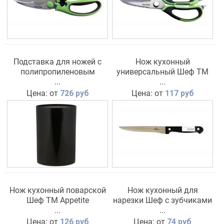
Подставка для ножей с
Нож кухонный
полипропиленовым
универсальный Шеф TM
наполнителем TM Appetite
...
Appetite
...
Цена: от
726 руб
Цена: от
117 руб
Нож кухонный поварской
Нож кухонный для
Шеф TM Appetite
нарезки Шеф с зубчиками
...
TM Appetite
...
Цена: от
126 руб
Цена: от
74 руб