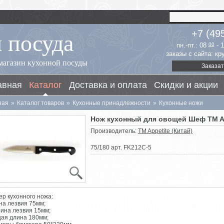
 посуда
+7 (49
пн.-пт.: 08
00
- 
заказы с сайта: к
магазин кухонной посуды
Заказат
авная
Каталог
Доставка и оплата
Скидки и акции
ная
»
Каталог товаров
»
Кухонные принадлежности
»
Кухонные ножи
Нож кухонный для овощей Шеф TM A
Производитель:
TM Appetite (Китай)
75/180 арт. FK212C-5
ер кухонного ножа:
на лезвия 75мм;
рина лезвия 15мм;
щая длина 180мм;