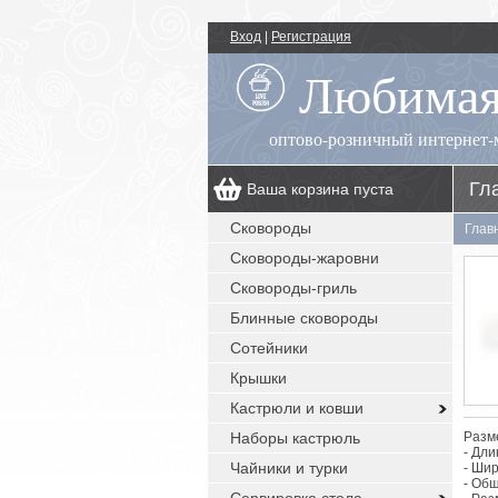
Вход
|
Регистрация
Любимая
оптово-розничный интернет-
Гл
Ваша корзина пуста
00
+7 (495) 518-55-89
пн.-пт.: 09
- 17
Сковороды
Глав
00
, сб.-вс.: выходной
Сковороды-жаровни
заказы с сайта: круглосуточно без
выходных
Сковороды-гриль
Блинные сковороды
Сотейники
Крышки
Кастрюли и ковши
Наборы кастрюль
Разм
- Дли
Чайники и турки
- Ши
- Об