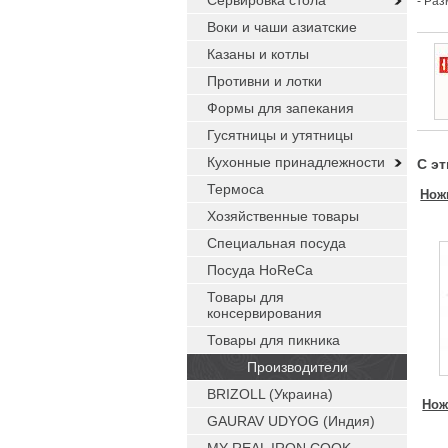
Сервировка стола
- Ра
Воки и чаши азиатские
Казаны и котлы
Противни и лотки
Формы для запекания
Гусятницы и утятницы
Кухонные принадлежности
С э
Термоса
Нож
Хозяйственные товары
Специальная посуда
Посуда HoReCa
Товары для
консервирования
Товары для пикника
Производители
BRIZOLL (Украина)
Нож
GAURAV UDYOG (Индия)