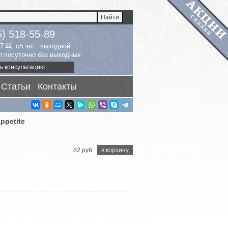
5) 518-55-89
17
00
, сб.-вс.: выходной
руглосуточно без выходных
ь консультацию
Статьи
Контакты
ppetite
82 руб
в корзину