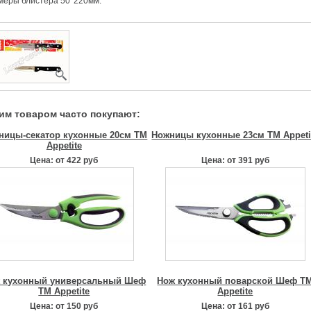
змеры блистера 50*220мм.
тим товаром часто покупают:
ницы-секатор кухонные 20см ТМ
Ножницы кухонные 23см ТМ Appeti
Appetite
Цена: от 422 руб
Цена: от 391 руб
 кухонный универсальный Шеф
Нож кухонный поварской Шеф T
TM Appetite
Appetite
Цена: от 150 руб
Цена: от 161 руб