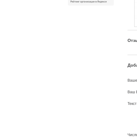
Отз
Доб
Ваше
Ваш 
Текс
Число