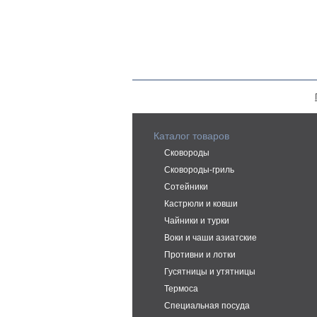
Каталог товаров
Сковороды
Сковороды-гриль
Сотейники
Кастрюли и ковши
Чайники и турки
Воки и чаши азиатские
Противни и лотки
Гусятницы и утятницы
Термоса
Специальная посуда