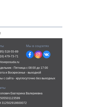
ы
кты
Мы в соцсетях
495) 518-55-89
916) 479-73-71
@loveposuda.ru
дельник - Пятница с 08:00 до 17:00
ота и Воскресенье - выходной
зы с сайта - круглосуточно без выходных
зиты
опович Екатерина Валериевна
505501123599
 312502918600072