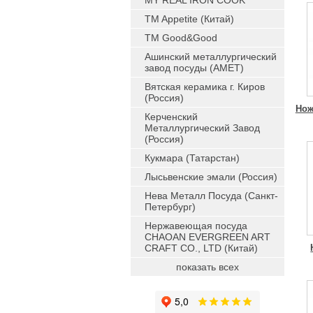
MY REAL IRON COOK
TM Appetite (Китай)
TM Good&Good
Ашинский металлургический
завод посуды (АМЕТ)
Вятская керамика г. Киров
(Россия)
Нож
Керченский
Металлургический Завод
(Россия)
Кукмара (Татарстан)
Лысьвенские эмали (Россия)
Нева Металл Посуда (Санкт-
Петербург)
Нержавеющая посуда
CHAOAN EVERGREEN ART
CRAFT CO., LTD (Китай)
показать всех