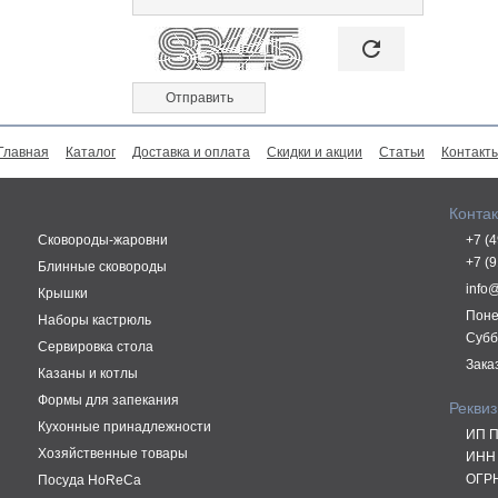

refresh
Главная
Каталог
Доставка и оплата
Скидки и акции
Статьи
Контакт
Конта
Сковороды-жаровни
+7 (
+7 (
Блинные сковороды
info
Крышки
Поне
Наборы кастрюль
Субб
Сервировка стола
Зака
Казаны и котлы
Формы для запекания
Рекви
Кухонные принадлежности
ИП П
Хозяйственные товары
ИНН 
ОГРН
Посуда HoReCa