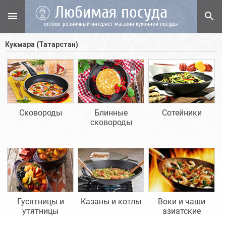
Любимая посуда
menu
search
оптово-розничный интернет-магазин кухонной посуды
Кукмара (Татарстан)
Сковороды
Блинные
Сотейники
сковороды
Гусятницы и
Казаны и котлы
Воки и чаши
утятницы
азиатские