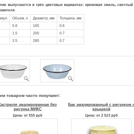
лие выпускается в трёх цветовых вариантах: кремовая эмаль, светлый 
товителя
.
икул
Объем, л
Диаметр, мм
Толщина, мм
0.8
165
0.6
1.5
200
0.7
3.5
280
0.7
тим товаром часто покупают:
Кастрюля эмалированная без
Бак эмалированный с рисунком 
рисунка МИКС
крышкой
Цена: от 555 руб
Цена: от 2 523 руб