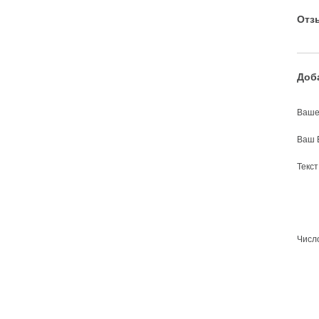
Отз
Доб
Ваше
Ваш 
Текс
Число