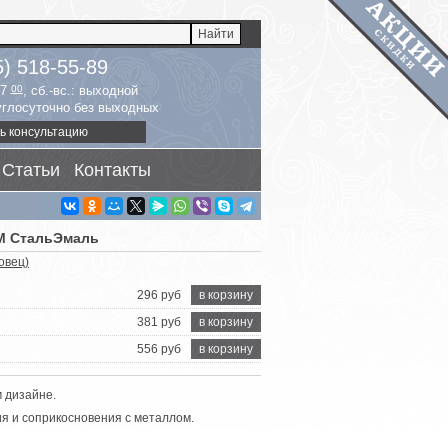
5) 518-55-89
17
00
, сб.-вс.: выходной
руглосуточно без выходных
ь консультацию
Статьи
Контакты
ТМ СтальЭмаль
овец)
296 руб
в корзину
381 руб
в корзину
556 руб
в корзину
м дизайне.
я и соприкосновения с металлом.