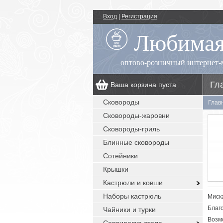
Вход
|
Регистрация
Любимая
оптово-розничный интернет-
Гл
Ваша корзина пуста
00
+7 (495) 518-55-89
пн.-пт.: 09
- 17
Сковороды
Глав
00
, сб.-вс.: выходной
Сковороды-жаровни
заказы с сайта: круглосуточно без
выходных
Сковороды-гриль
Блинные сковороды
Сотейники
Крышки
Кастрюли и ковши
Наборы кастрюль
Миск
Благ
Чайники и турки
Возм