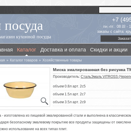
 посуда
+7 (49
пн.-пт.: 08
00
- 
заказы с сайта: к
магазин кухонной посуды
Заказат
авная
Каталог
Доставка и оплата
Скидки и акции
ная
»
Каталог товаров
»
Хозяйственные товары
Миска эмалированная без рисунка 
Производитель:
СтальЭмаль VITROSS (Череп
объем 0.8л арт. 2с5
объем 1.5л арт. 2с7
объем 3.5л арт. 2с9
а - изготовлена из пищевой эмалированной стали и выполнена в классическо
одаря безопасному эмалевому покрытию все продукты защищены от окислени
ожно использование на всех типах плит.