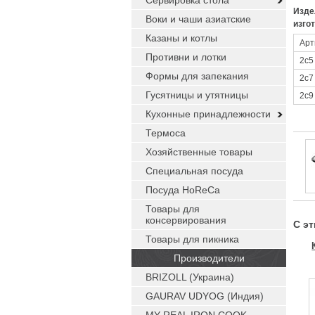
Сервировка стола
Изде
Воки и чаши азиатские
изго
Казаны и котлы
Арт
Противни и лотки
2с5
Формы для запекания
2с7
Гусятницы и утятницы
2с9
Кухонные принадлежности
Термоса
Хозяйственные товары
Специальная посуда
Посуда HoReCa
Товары для
консервирования
С э
Товары для пикника
Производители
BRIZOLL (Украина)
GAURAV UDYOG (Индия)