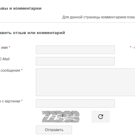
ывы и комментарии
Для данной страницы комментариев пока 
авить отзыв или комментарий
 имя
*
*
-
E-Mail
т сообщения
*
 с картинки
*

refresh