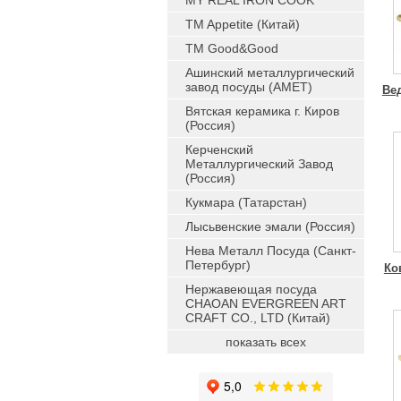
MY REAL IRON COOK
TM Appetite (Китай)
TM Good&Good
Ашинский металлургический
завод посуды (АМЕТ)
Ве
Вятская керамика г. Киров
(Россия)
Керченский
Металлургический Завод
(Россия)
Кукмара (Татарстан)
Лысьвенские эмали (Россия)
Нева Металл Посуда (Санкт-
Петербург)
Ко
Нержавеющая посуда
CHAOAN EVERGREEN ART
CRAFT CO., LTD (Китай)
показать всех