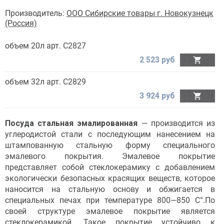
Производитель:
ООО Сибирские товары г. Новокузнецк
(Россия)
объем 20л арт. С2827
2 523 руб

объем 32л арт. С2829
3 924 руб

Посуда стальная эмалированная
— производится из
углеродистой стали с последующим нанесением на
штампованную стальную форму специального
эмалевого покрытия. Эмалевое покрытие
представляет собой стеклокерамику с добавлением
экологически безопасных красящих веществ, которое
наносится на стальную основу и обжигается в
специальных печах при температуре 800—850 С°.По
своей структуре эмалевое покрытие является
стеклокерамикой. Такое покрытие устойчиво к