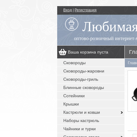
Вход
|
Регистрация
Любимая
оптово-розничный интернет-
Гл
Ваша корзина пуста
00
+7 (495) 518-55-89
пн.-пт.: 09
- 17
Сковороды
Глав
00
, сб.-вс.: выходной
Сковороды-жаровни
заказы с сайта: круглосуточно без
выходных
Сковороды-гриль
Блинные сковороды
Сотейники
Крышки
Кастрюли и ковши
Наборы кастрюль
Чайники и турки