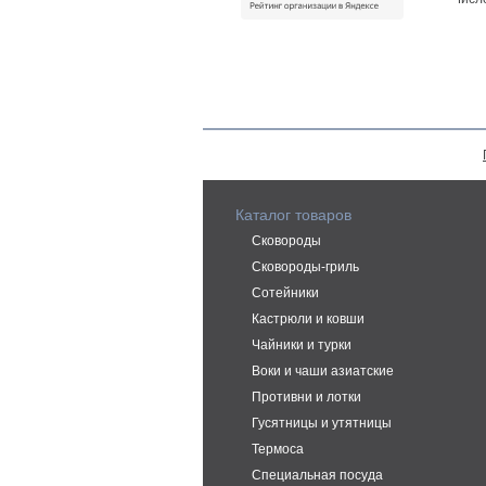
Каталог товаров
Сковороды
Сковороды-гриль
Сотейники
Кастрюли и ковши
Чайники и турки
Воки и чаши азиатские
Противни и лотки
Гусятницы и утятницы
Термоса
Специальная посуда