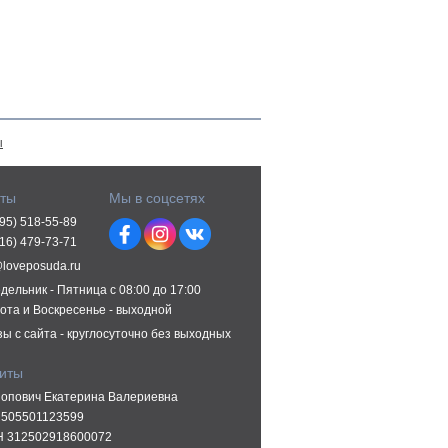
ы
кты
Мы в соцсетях
495) 518-55-89
916) 479-73-71
@loveposuda.ru
дельник - Пятница с 08:00 до 17:00
ота и Воскресенье - выходной
зы с сайта - круглосуточно без выходных
зиты
опович Екатерина Валериевна
505501123599
 312502918600072