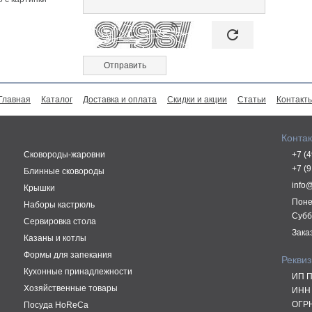

refresh
Главная
Каталог
Доставка и оплата
Скидки и акции
Статьи
Контакт
Конта
Сковороды-жаровни
+7 (
+7 (
Блинные сковороды
info
Крышки
Поне
Наборы кастрюль
Субб
Сервировка стола
Зака
Казаны и котлы
Формы для запекания
Рекви
Кухонные принадлежности
ИП П
Хозяйственные товары
ИНН 
ОГРН
Посуда HoReCa