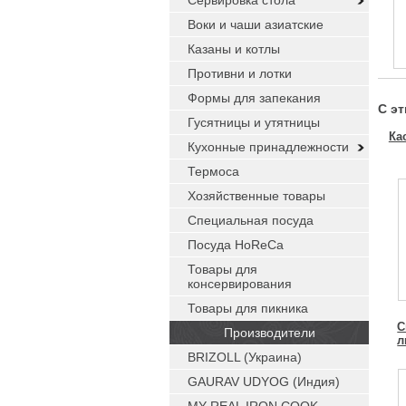
Сервировка стола
Воки и чаши азиатские
Казаны и котлы
Противни и лотки
Формы для запекания
С э
Гусятницы и утятницы
Ка
Кухонные принадлежности
Термоса
Хозяйственные товары
Специальная посуда
Посуда HoReCa
Товары для
консервирования
Товары для пикника
С
Производители
л
BRIZOLL (Украина)
GAURAV UDYOG (Индия)