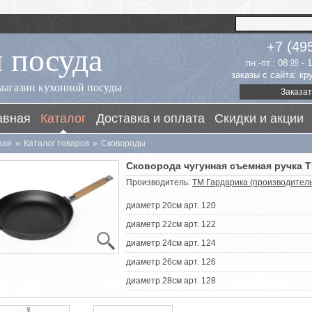
 посуда
+7 (49
пн.-пт.: 08
00
- 
заказы с сайта: к
магазин кухонной посуды
Заказат
авная
Каталог
Доставка и оплата
Скидки и акции
ная
»
Каталог товаров
»
Сковороды
Сковорода чугунная съемная ручка 
Производитель:
ТМ Гардарика (производитель
диаметр 20см арт. 120
диаметр 22см арт. 122
диаметр 24см арт. 124
диаметр 26см арт. 126
диаметр 28см арт. 128