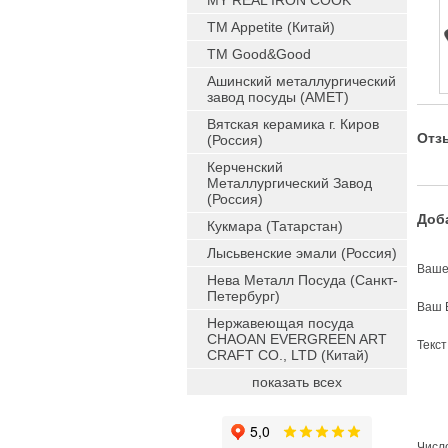
MY REAL IRON COOK
TM Appetite (Китай)
TM Good&Good
Ашинский металлургический
завод посуды (АМЕТ)
Вятская керамика г. Киров
Отз
(Россия)
Керченский
Металлургический Завод
(Россия)
Доб
Кукмара (Татарстан)
Лысьвенские эмали (Россия)
Ваше
Нева Металл Посуда (Санкт-
Петербург)
Ваш 
Нержавеющая посуда
CHAOAN EVERGREEN ART
Текс
CRAFT CO., LTD (Китай)
показать всех
Число