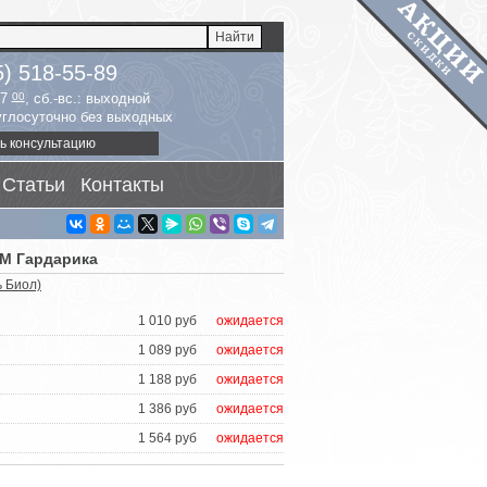
5) 518-55-89
17
00
, сб.-вс.: выходной
руглосуточно без выходных
ь консультацию
Статьи
Контакты
ТМ Гардарика
 Биол)
1 010 руб
ожидается
1 089 руб
ожидается
1 188 руб
ожидается
1 386 руб
ожидается
1 564 руб
ожидается