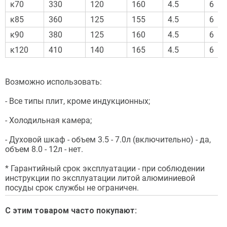
к70
330
120
160
4.5
6
к85
360
125
155
4.5
6
к90
380
125
160
4.5
6
к120
410
140
165
4.5
6
Возможно использовать:
- Все типы плит, кроме индукционных;
- Холодильная камера;
- Духовой шкаф - объем 3.5 - 7.0л (включительно) - да,
объем 8.0 - 12л - нет.
* Гарантийный срок эксплуатации - при соблюдении
инструкции по эксплуатации литой алюминиевой
посуды срок службы не ограничен.
С этим товаром часто покупают: