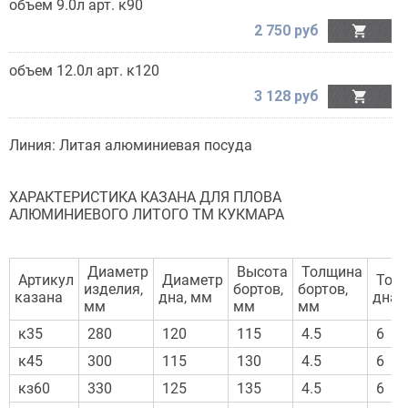
объем 9.0л арт. к90
2 750 руб

объем 12.0л арт. к120
3 128 руб

Линия: Литая алюминиевая посуда
ХАРАКТЕРИСТИКА КАЗАНА ДЛЯ ПЛОВА
АЛЮМИНИЕВОГО ЛИТОГО ТМ КУКМАРА
Диаметр
Высота
Толщина
Артикул
Диаметр
Тол
изделия,
бортов,
бортов,
казана
дна, мм
дна,
мм
мм
мм
к35
280
120
115
4.5
6
к45
300
115
130
4.5
6
кз60
330
125
135
4.5
6