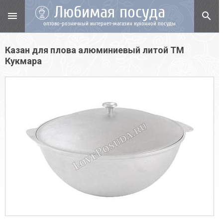
Любимая посуда
menu
search
оптово-розничный интернет-магазин кухонной посуды
Казан для плова алюминиевый литой ТМ
Кукмара