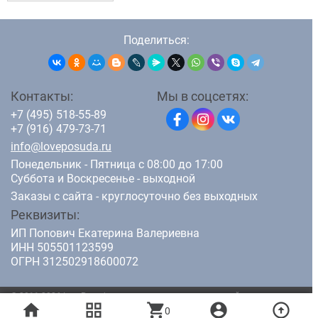
Поделиться:
Контакты:
Мы в соцсетях:
+7 (495) 518-55-89
+7 (916) 479-73-71
info@loveposuda.ru
Понедельник - Пятница с 08:00 до 17:00
Суббота и Воскресенье - выходной
Заказы с сайта - круглосуточно без выходных
Реквизиты:
ИП Попович Екатерина Валериевна
ИНН 505501123599
ОГРН 312502918600072
© 2011-2026 LovePosuda.ru - интернет магазин кухонной посуды.
home
grid_view
shopping_cart
account_circle
arrow_circle_up
Все права защищены.
0