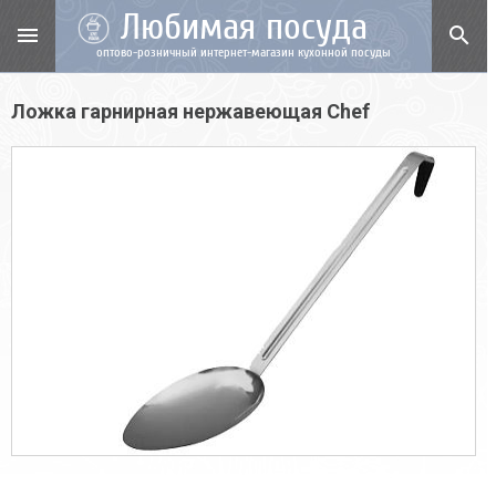
Любимая посуда
menu
search
оптово-розничный интернет-магазин кухонной посуды
Ложка гарнирная нержавеющая Chef