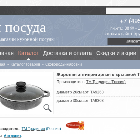
 посуда
+7 (49
пн.-пт.: 08
00
- 
заказы с сайта: к
магазин кухонной посуды
Заказат
авная
Каталог
Доставка и оплата
Скидки и акции
ная
»
Каталог товаров
»
Сковороды-жаровни
Жаровня антипригарная с крышкой Т
Производитель:
ТМ Традиция (Россия)
диаметр 26см арт. ТА9263
диаметр 30см арт. ТА9303
зводитель
:
ТМ Традиция
(Россия).
я:
Антрацит
.