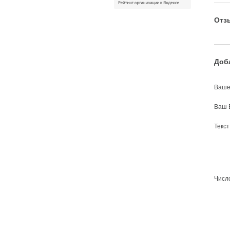
Отз
Доб
Ваше
Ваш 
Текс
Число