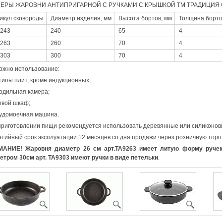
ЕРЫ ЖАРОВНИ АНТИПРИГАРНОЙ С РУЧКАМИ С КРЫШКОЙ ТМ ТРАДИЦИЯ 
икул сковороды
Диаметр изделия, мм
Высота бортов, мм
Толщина борто
243
240
65
4
263
260
70
4
303
300
70
4
ожно использование:
типы плит, кроме индукционных;
лодильная камера;
овой шкаф;
судомоечная машина.
приготовлении пищи рекомендуется использовать деревянные или силиконов
нтийный срок эксплуатации 12 месяцев со дня продажи через розничную торго
АНИЕ! Жаровня диаметр 26 см арт.ТА9263 имеет литую форму ручек,
етром 30см арт. ТА9303 имеют ручки в виде петельки
.