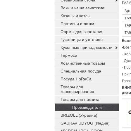
Сервировка стола
РАЗМ
Воки и чаши азиатские
Арт
Казаны и котлы
ТА9
Противни и лотки
ТА9
Формы для запекания
ТА9
Гусятницы и утятницы
Возм
Кухонные принадлежности
-Все 
- Хо
Термоса
- Дух
Хозяйственные товары
- По
Специальная посуда
При 
Посуда HoReCa
Гара
Товары для
ВНИМ
консервирования
диам
Товары для пикника
Производители
BRIZOLL (Украина)
GAURAV UDYOG (Индия)