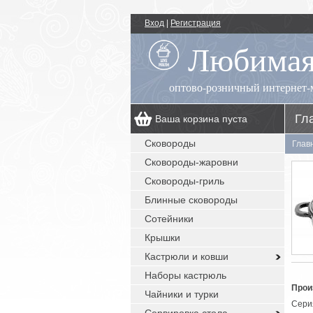
Вход
|
Регистрация
Любимая
оптово-розничный интернет-
Гл
Ваша корзина пуста
00
+7 (495) 518-55-89
пн.-пт.: 09
- 17
Сковороды
Глав
00
, сб.-вс.: выходной
Сковороды-жаровни
заказы с сайта: круглосуточно без
выходных
Сковороды-гриль
Блинные сковороды
Сотейники
Крышки
Кастрюли и ковши
Наборы кастрюль
Прои
Чайники и турки
Сери