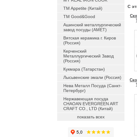
MY REAL IRON COOK
С э
TM Appetite (Китай)
Ско
TM Good&Good
Ашинский металлургический
завод посуды (АМЕТ)
Вятская керамика г. Киров
(Россия)
Керченский
Металлургический Завод
(Россия)
Кукмара (Татарстан)
Лысьвенские эмали (Россия)
Ско
Нева Металл Посуда (Санкт-
Петербург)
Нержавеющая посуда
CHAOAN EVERGREEN ART
CRAFT CO., LTD (Китай)
показать всех