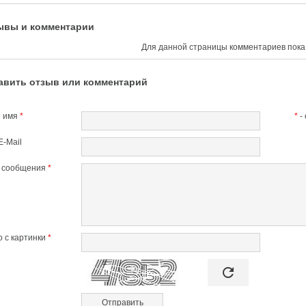
ывы и комментарии
Для данной страницы комментариев пока 
авить отзыв или комментарий
 имя
*
*
-
E-Mail
т сообщения
*
 с картинки
*

refresh