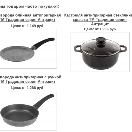
тим товаром часто покупают:
ворода блинная антипригарная
Кастрюля антипригарная стеклянн
ТМ Традиция серия Антрацит
крышка ТМ Традиция серия
Антрацит
Цена: от 1 149 руб
Цена: от 1 906 руб
ворода антипригарная с ручкой
ТМ Традиция серия Антрацит
Цена: от 1 286 руб