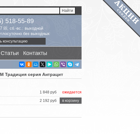
5) 518-55-89
17
00
, сб.-вс.: выходной
руглосуточно без выходных
ь консультацию
Статьи
Контакты
М Традиция серия Антрацит
1 848 руб
ожидается
2 192 руб
в корзину