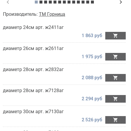
chevron_left
chevron_right
Производитель:
ТМ Горница
диаметр 24см арт. ж2411аг
1 863 руб

диаметр 26см арт. ж2611аг
1 975 руб

диаметр 28см арт. ж2832аг
2 088 руб

диаметр 28см арт. ж7128аг
2 294 руб

диаметр 30см арт. ж7130аг
2 526 руб
