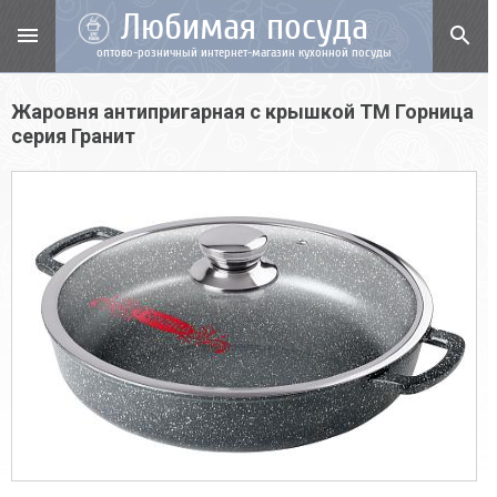
Любимая посуда
menu
search
оптово-розничный интернет-магазин кухонной посуды
Жаровня антипригарная с крышкой ТМ Горница
серия Гранит