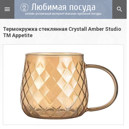
Любимая посуда
menu
search
оптово-розничный интернет-магазин кухонной посуды
Термокружка стеклянная Crystall Amber Studio
TM Appetite