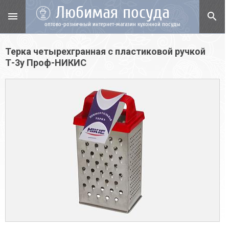
Любимая посуда
menu
search
оптово-розничный интернет-магазин кухонной посуды
Терка четырехгранная с пластиковой ручкой
Т-3у Проф-НИКИС