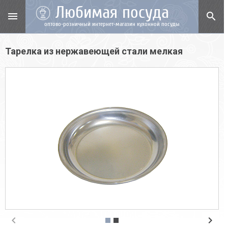
Любимая посуда
menu
search
оптово-розничный интернет-магазин кухонной посуды
Тарелка из нержавеющей стали мелкая
chevron_left
chevron_right