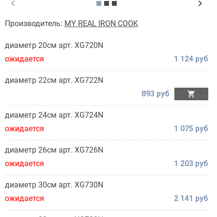
chevron_left
chevron_right
Производитель:
MY REAL IRON COOK
диаметр 20см арт. XG720N
ожидается
1 124 руб
диаметр 22см арт. XG722N
893 руб

диаметр 24см арт. XG724N
ожидается
1 075 руб
диаметр 26см арт. XG726N
ожидается
1 203 руб
диаметр 30см арт. XG730N
ожидается
2 141 руб