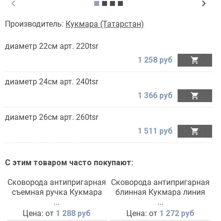
chevron_left
chevron_right
Производитель:
Кукмара (Татарстан)
диаметр 22см арт. 220tsr
1 258 руб

диаметр 24см арт. 240tsr
1 366 руб

диаметр 26см арт. 260tsr
1 511 руб

С этим товаром часто покупают:
Сковорода антипригарная
Сковорода антипригарная
съемная ручка Кукмара
блинная Кукмара линия
линия Trendy Style (rose)
...
Trendy Style (rose)
...
Цена: от
1 288 руб
Цена: от
1 272 руб