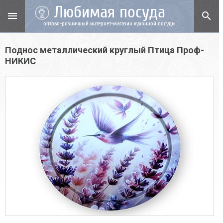
Любимая посуда
menu
search
оптово-розничный интернет-магазин кухонной посуды
Поднос металлический круглый Птица Проф-
НИКИС