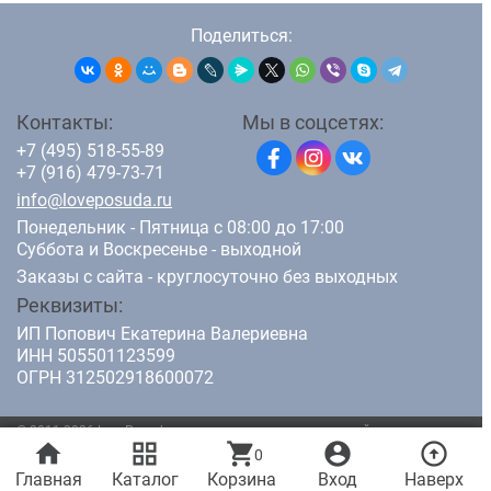
Поделиться:
Контакты:
Мы в соцсетях:
+7 (495) 518-55-89
+7 (916) 479-73-71
info@loveposuda.ru
Понедельник - Пятница с 08:00 до 17:00
Суббота и Воскресенье - выходной
Заказы с сайта - круглосуточно без выходных
Реквизиты:
ИП Попович Екатерина Валериевна
ИНН 505501123599
ОГРН 312502918600072
© 2011-2026 LovePosuda.ru - интернет магазин кухонной посуды.
home
grid_view
shopping_cart
account_circle
arrow_circle_up
Все права защищены.
0
Главная
Каталог
Корзина
Вход
Наверх