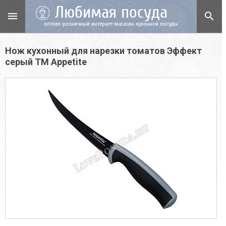
Любимая посуда
menu
search
оптово-розничный интернет-магазин кухонной посуды
Нож кухонный для нарезки томатов Эффект
серый TM Appetite