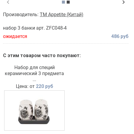
chevron_left
chevron_right
Производитель:
TM Appetite (Китай)
набор 3 банки арт. ZFC048-4
ожидается
486 руб
С этим товаром часто покупают:
Набор для специй
керамический 3 предмета
Je t’aime TM Appetite
...
Цена: от
220 руб