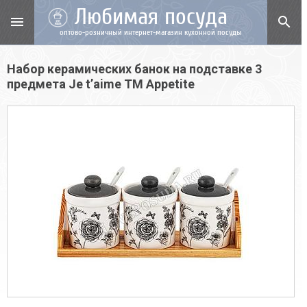
Любимая посуда
menu
search
оптово-розничный интернет-магазин кухонной посуды
Набор керамических банок на подставке 3
предмета Je t’aime TM Appetite