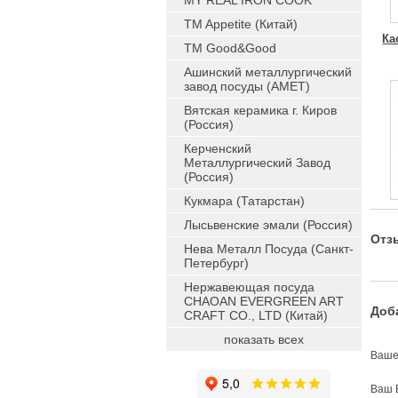
MY REAL IRON COOK
TM Appetite (Китай)
Ка
TM Good&Good
Ашинский металлургический
завод посуды (АМЕТ)
Вятская керамика г. Киров
(Россия)
Керченский
Металлургический Завод
(Россия)
Кукмара (Татарстан)
Лысьвенские эмали (Россия)
Отз
Нева Металл Посуда (Санкт-
Петербург)
Нержавеющая посуда
CHAOAN EVERGREEN ART
Доб
CRAFT CO., LTD (Китай)
показать всех
Ваше
Ваш 