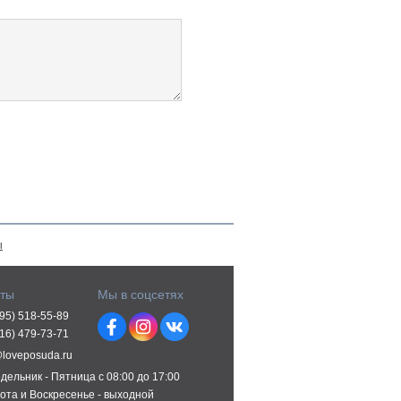
ы
кты
Мы в соцсетях
495) 518-55-89
916) 479-73-71
@loveposuda.ru
дельник - Пятница с 08:00 до 17:00
ота и Воскресенье - выходной