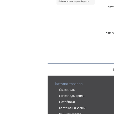
Текс
Число
Каталог товаров
Сковороды
Сковороды-гриль
Сотейники
Кастрюли и ковши