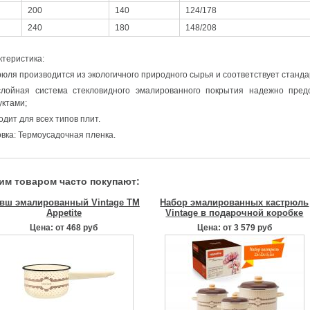
200
140
124/178
240
180
148/208
ктеристика:
рюля производится из экологичного природного сырья и соответствует станд
слойная система стекловидного эмалированного покрытия надежно пред
уктами;
дит для всех типов плит.
вка: Термоусадочная пленка.
тим товаром часто покупают:
вш эмалированный Vintage TM
Набор эмалированных кастрюль
Appetite
Vintage в подарочной коробке
Цена: от 468 руб
Цена: от 3 579 руб