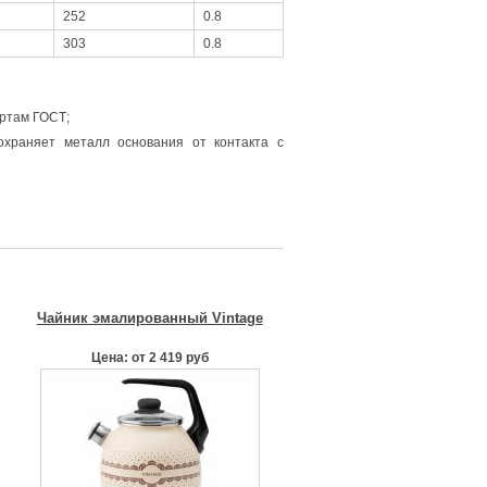
252
0.8
303
0.8
артам ГОСТ;
охраняет металл основания от контакта с
Чайник эмалированный Vintage
Цена: от 2 419 руб