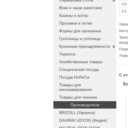
Сервировка стола
3.0
Воки и чаши азиатские
5.5
Казаны и котлы
Противни и лотки
Хара
Формы для запекания
Каст
Трех
Гусятницы и утятницы
прод
Кухонные принадлежности
Подхо
Термоса
Упако
Хозяйственные товары
Специальная посуда
С э
Посуда HoReCa
Ко
Товары для
консервирования
Товары для пикника
Производители
BRIZOLL (Украина)
GAURAV UDYOG (Индия)