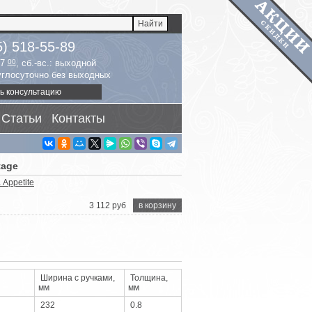
5) 518-55-89
17
00
, сб.-вс.: выходной
руглосуточно без выходных
ь консультацию
Статьи
Контакты
tage
Appetite
3 112 руб
в корзину
Ширина с ручками,
Толщина,
мм
мм
232
0.8