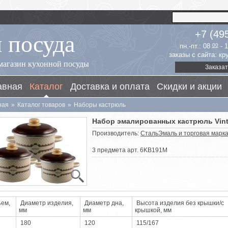
 посуда
+7 (49
пн.-пт.: 08
00
- 
заказы с сайта: к
магазин кухонной посуды
Заказат
авная
Каталог
Доставка и оплата
Скидки и акции
ная
»
Каталог товаров
»
Наборы кастрюль
Набор эмалированных кастрюль Vin
Производитель:
СтальЭмаль и торговая марка 
3 предмета арт. 6KB191M
ем,
Диаметр изделия,
Диаметр дна,
Высота изделия без крышки/с
мм
мм
крышкой, мм
180
120
115/167