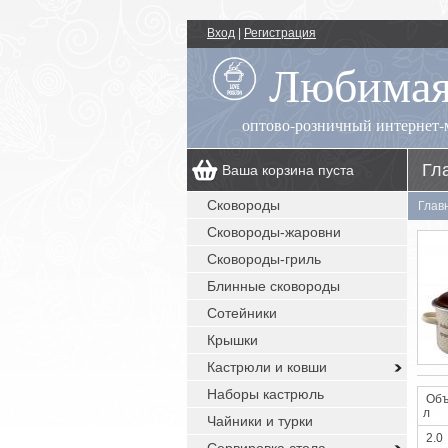
Вход
|
Регистрация
Любимая
оптово-розничный интернет-
Гл
Ваша корзина пуста
00
+7 (495) 518-55-89
пн.-пт.: 09
- 17
Сковороды
Глав
00
, сб.-вс.: выходной
Сковороды-жаровни
заказы с сайта: круглосуточно без
выходных
Сковороды-гриль
Блинные сковороды
Сотейники
Крышки
Кастрюли и ковши
Наборы кастрюль
Объ
л
Чайники и турки
2.0