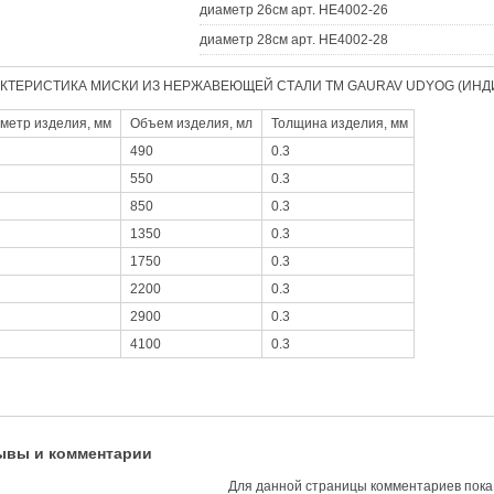
диаметр 26см арт. HE4002-26
диаметр 28см арт. HE4002-28
КТЕРИСТИКА МИСКИ ИЗ НЕРЖАВЕЮЩЕЙ СТАЛИ ТМ GAURAV UDYOG (ИНД
метр изделия, мм
Объем изделия, мл
Толщина изделия, мм
490
0.3
550
0.3
850
0.3
1350
0.3
1750
0.3
2200
0.3
2900
0.3
4100
0.3
ывы и комментарии
Для данной страницы комментариев пока 