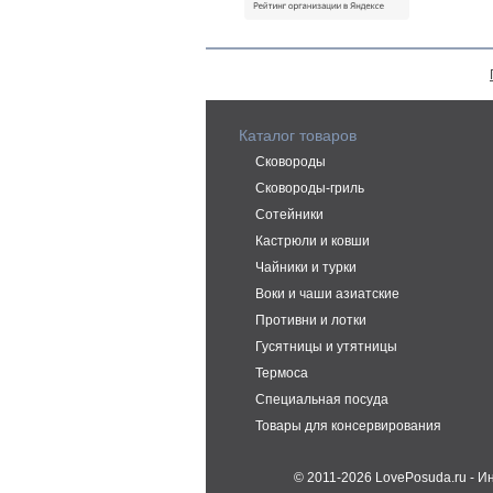
Каталог товаров
Сковороды
Сковороды-гриль
Сотейники
Кастрюли и ковши
Чайники и турки
Воки и чаши азиатские
Противни и лотки
Гусятницы и утятницы
Термоса
Специальная посуда
Товары для консервирования
© 2011-2026 LovePosuda.ru - 