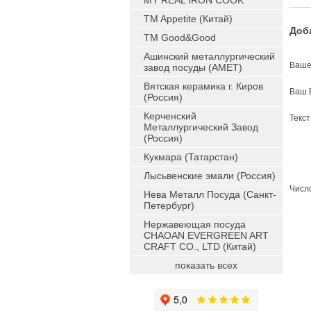
MY REAL IRON COOK
TM Appetite (Китай)
Доб
TM Good&Good
Ашинский металлургический
Ваше
завод посуды (АМЕТ)
Вятская керамика г. Киров
Ваш 
(Россия)
Керченский
Текс
Металлургический Завод
(Россия)
Кукмара (Татарстан)
Лысьвенские эмали (Россия)
Число
Нева Металл Посуда (Санкт-
Петербург)
Нержавеющая посуда
CHAOAN EVERGREEN ART
CRAFT CO., LTD (Китай)
показать всех