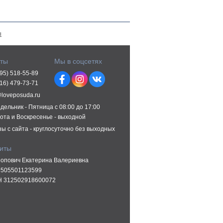
ы
кты
Мы в соцсетях
495) 518-55-89
916) 479-73-71
@loveposuda.ru
дельник - Пятница с 08:00 до 17:00
ота и Воскресенье - выходной
зы с сайта - круглосуточно без выходных
зиты
опович Екатерина Валериевна
505501123599
 312502918600072