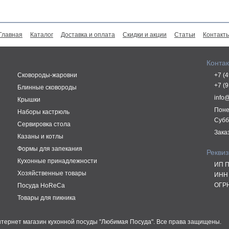
Главная
Каталог
Доставка и оплата
Скидки и акции
Статьи
Контакт
Конта
Сковороды-жаровни
+7 (
+7 (
Блинные сковороды
info
Крышки
Поне
Наборы кастрюль
Субб
Сервировка стола
Зака
Казаны и котлы
Формы для запекания
Рекви
Кухонные принадлежности
ИП П
Хозяйственные товары
ИНН 
ОГРН
Посуда HoReCa
Товары для пикника
Интернет магазин кухонной посуды "Любимая Посуда". Все права защищены.