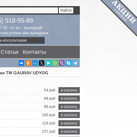
5) 518-55-89
17
00
, сб.-вс.: выходной
руглосуточно без выходных
ь консультацию
Статьи
Контакты
кая ТМ GAURAV UDYOG
54 руб
в корзину
68 руб
в корзину
89 руб
в корзину
100 руб
в корзину
119 руб
в корзину
157 руб
в корзину