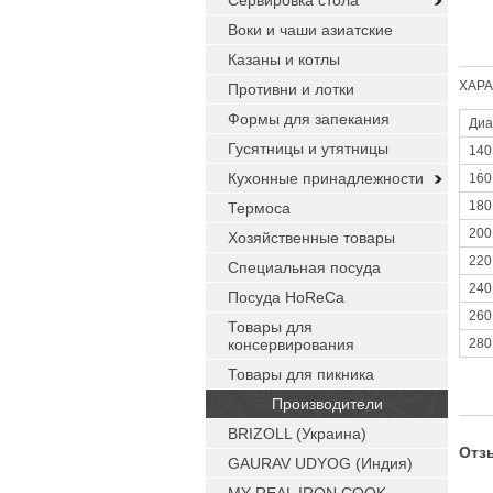
Сервировка стола
Воки и чаши азиатские
Казаны и котлы
ХАРА
Противни и лотки
Формы для запекания
Диа
Гусятницы и утятницы
140
Кухонные принадлежности
160
180
Термоса
200
Хозяйственные товары
220
Специальная посуда
240
Посуда HoReCa
260
Товары для
консервирования
280
Товары для пикника
Производители
BRIZOLL (Украина)
Отз
GAURAV UDYOG (Индия)