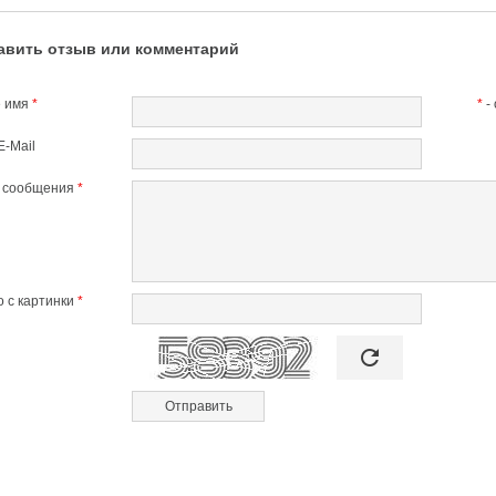
авить отзыв или комментарий
 имя
*
*
-
E-Mail
т сообщения
*
 с картинки
*

refresh