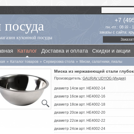
 посуда
+7 (49
пн.-пт.: 08
00
- 
заказы с сайта: к
магазин кухонной посуды
Заказат
авная
Каталог
Доставка и оплата
Скидки и акции
ная
»
Каталог товаров
»
Сервировка стола
»
Миски, салатники, пиалы
Миска из нержавеющей стали глубо
Производитель:
GAURAV UDYOG (Индия)
диаметр 14см арт. HE4002-14
диаметр 16см арт. HE4002-16
диаметр 18см арт. HE4002-18
диаметр 20см арт. HE4002-20
диаметр 22см арт. HE4002-22
диаметр 24см арт. HE4002-24