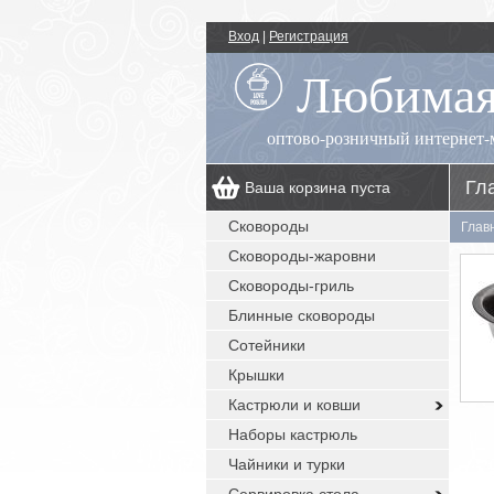
Вход
|
Регистрация
Любимая
оптово-розничный интернет-
Гл
Ваша корзина пуста
00
+7 (495) 518-55-89
пн.-пт.: 09
- 17
Сковороды
Глав
00
, сб.-вс.: выходной
Сковороды-жаровни
заказы с сайта: круглосуточно без
выходных
Сковороды-гриль
Блинные сковороды
Сотейники
Крышки
Кастрюли и ковши
Наборы кастрюль
Чайники и турки