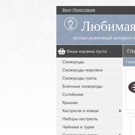
Вход
|
Регистрация
Любимая
оптово-розничный интернет-
Гл
Ваша корзина пуста
00
+7 (495) 518-55-89
пн.-пт.: 09
- 17
Сковороды
Глав
00
, сб.-вс.: выходной
Сковороды-жаровни
заказы с сайта: круглосуточно без
выходных
Сковороды-гриль
Блинные сковороды
Сотейники
Крышки
Кастрюли и ковши
Наборы кастрюль
Чайники и турки