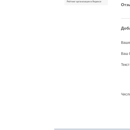
Отз
Доб
Ваше
Ваш 
Текс
Число