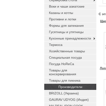
Сервировка стола
Воки и чаши азиатские
Казаны и котлы
С э
Противни и лотки
Щип
Формы для запекания
Гусятницы и утятницы
Кухонные принадлежности
Термоса
Хозяйственные товары
Специальная посуда
Посуда HoReCa
Лоп
Товары для
консервирования
Товары для пикника
Производители
BRIZOLL (Украина)
GAURAV UDYOG (Индия)