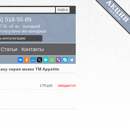
5) 518-55-89
17
00
, сб.-вс.: выходной
руглосуточно без выходных
ь консультацию
Статьи
Контакты
asy серия мокко TM Appetite
179 руб
ожидается