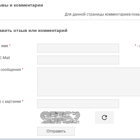
ывы и комментарии
Для данной страницы комментариев пока 
авить отзыв или комментарий
 имя
*
*
-
E-Mail
т сообщения
*
 с картинки
*

refresh