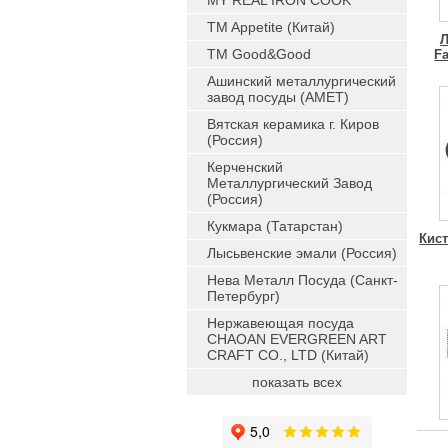
MY REAL IRON COOK
TM Appetite (Китай)
Л
TM Good&Good
Fa
Ашинский металлургический
завод посуды (АМЕТ)
Вятская керамика г. Киров
(Россия)
Керченский
Металлургический Завод
(Россия)
Кукмара (Татарстан)
Кист
Лысьвенские эмали (Россия)
Нева Металл Посуда (Санкт-
Петербург)
Нержавеющая посуда
CHAOAN EVERGREEN ART
CRAFT CO., LTD (Китай)
показать всех