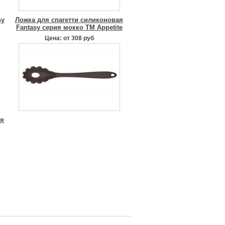
sy
Ложка для спагетти силиконовая
Fantasy серия мокко TM Appetite
Цена: от 308 руб
ия