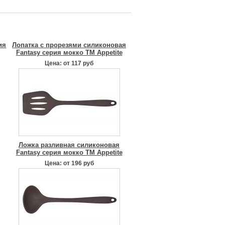
ия
Лопатка с прорезями силиконовая
Fantasy серия мокко TM Appetite
Цена: от 117 руб
Ложка разливная силиконовая
Fantasy серия мокко TM Appetite
Цена: от 196 руб