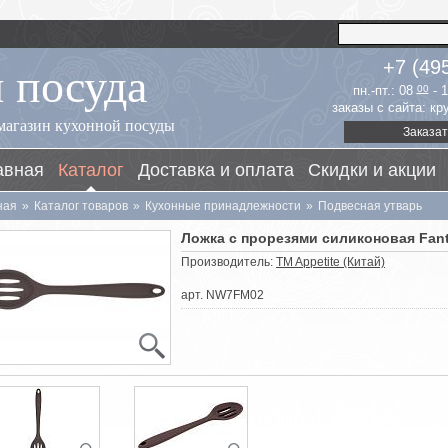
 посуда
+7 (49
пн.-пт.: 08
00
- 
заказы с сайта: к
магазин кухонной посуды
Заказат
авная
Каталог
Доставка и оплата
Скидки и акции
ная
»
Каталог товаров
»
Кухонные принадлежности
»
Подвесная утварь
Ложка с прорезями силиконовая Fant
Производитель:
TM Appetite (Китай)
арт. NW7FM02