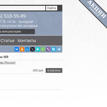
5) 518-55-89
17
00
, сб.-вс.: выходной
руглосуточно без выходных
ь консультацию
Статьи
Контакты
на М9
ва (Россия)
260 руб
в корзину