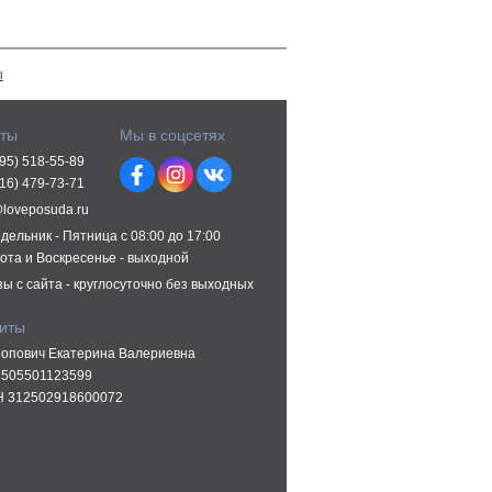
ы
кты
Мы в соцсетях
495) 518-55-89
916) 479-73-71
@loveposuda.ru
дельник - Пятница с 08:00 до 17:00
ота и Воскресенье - выходной
зы с сайта - круглосуточно без выходных
зиты
опович Екатерина Валериевна
505501123599
 312502918600072