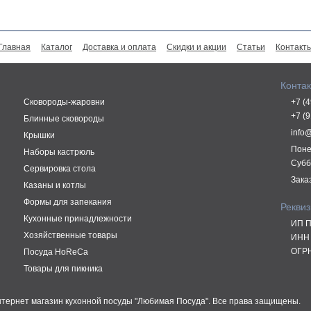
Главная
Каталог
Доставка и оплата
Скидки и акции
Статьи
Контакт
Конта
Сковороды-жаровни
+7 (
+7 (
Блинные сковороды
info
Крышки
Поне
Наборы кастрюль
Субб
Сервировка стола
Зака
Казаны и котлы
Формы для запекания
Рекви
Кухонные принадлежности
ИП П
Хозяйственные товары
ИНН 
ОГРН
Посуда HoReCa
Товары для пикника
Интернет магазин кухонной посуды "Любимая Посуда". Все права защищены.