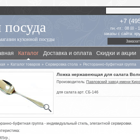
 посуда
+7 (49
пн.-пт.: 08
00
- 
заказы с сайта: к
магазин кухонной посуды
Заказат
авная
Каталог
Доставка и оплата
Скидки и акции
ная
»
Каталог товаров
»
Сервировка стола
»
Ресторанно-буфетная группа
Ложка нержавеющая для салата Вол
Производитель:
Павловский завод имени Киро
для салата арт. СБ-146
оранно-буфетная группа - индивидуальный стиль, элегантной сервировки.
ктеристика:
65гр.;