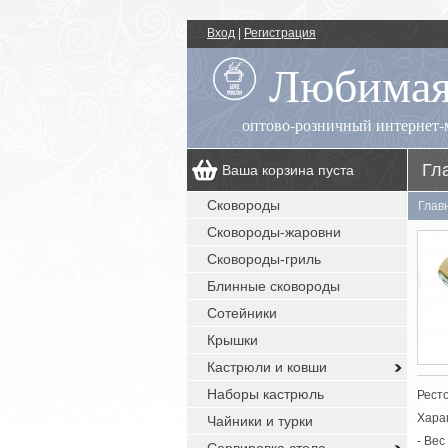
Вход
|
Регистрация
Любимая
оптово-розничный интернет-
Гл
Ваша корзина пуста
00
+7 (495) 518-55-89
пн.-пт.: 09
- 17
Сковороды
Глав
00
, сб.-вс.: выходной
Сковороды-жаровни
заказы с сайта: круглосуточно без
выходных
Сковороды-гриль
Блинные сковороды
Сотейники
Крышки
Кастрюли и ковши
Наборы кастрюль
Рест
Хара
Чайники и турки
- Вес 