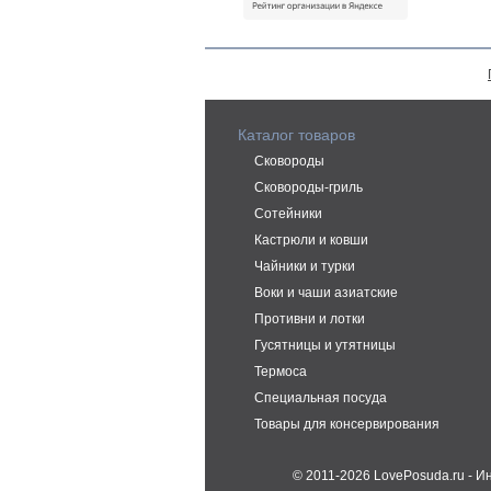
Каталог товаров
Сковороды
Сковороды-гриль
Сотейники
Кастрюли и ковши
Чайники и турки
Воки и чаши азиатские
Противни и лотки
Гусятницы и утятницы
Термоса
Специальная посуда
Товары для консервирования
© 2011-2026 LovePosuda.ru - 