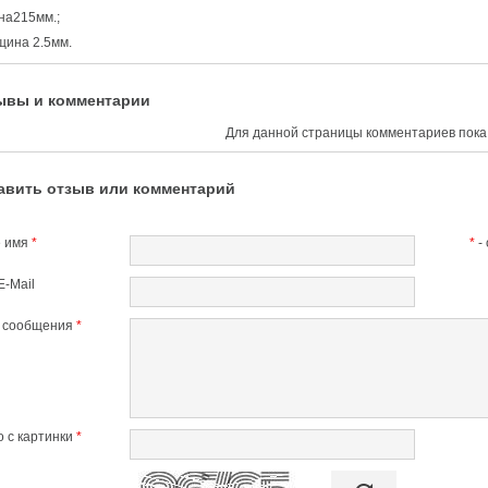
на215мм.;
щина 2.5мм.
ывы и комментарии
Для данной страницы комментариев пока 
авить отзыв или комментарий
 имя
*
*
-
E-Mail
т сообщения
*
 с картинки
*