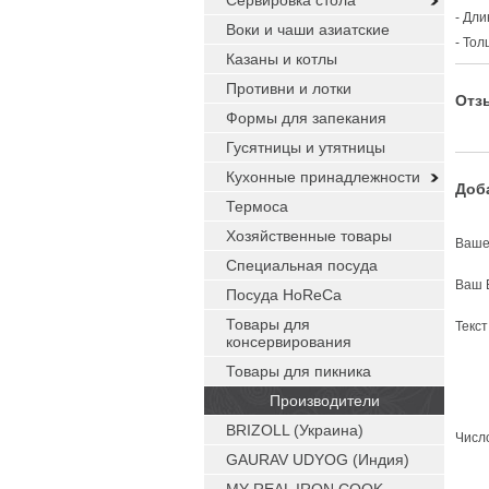
Сервировка стола
- Дли
Воки и чаши азиатские
- Тол
Казаны и котлы
Противни и лотки
Отз
Формы для запекания
Гусятницы и утятницы
Кухонные принадлежности
Доб
Термоса
Хозяйственные товары
Ваше
Специальная посуда
Ваш 
Посуда HoReCa
Товары для
Текс
консервирования
Товары для пикника
Производители
BRIZOLL (Украина)
Число
GAURAV UDYOG (Индия)