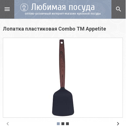
Любимая посуда
menu
search
оптово-розничный интернет-магазин кухонной посуды
Лопатка пластиковая Combo TМ Appetite
chevron_left
chevron_right