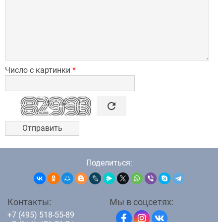
Число с картинки
*

refresh
Поделиться:
Контакты:
Мы в соцсетях:
+7 (495) 518-55-89