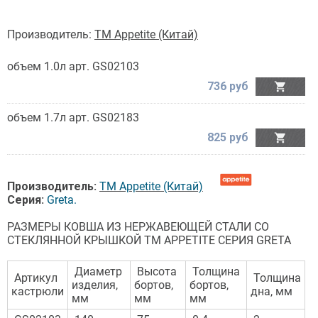
Производитель:
TM Appetite (Китай)
объем 1.0л арт. GS02103
736 руб

объем 1.7л арт. GS02183
825 руб

Производитель:
TM Appetite (Китай)
Серия:
Greta.
РАЗМЕРЫ КОВША ИЗ НЕРЖАВЕЮЩЕЙ СТАЛИ СО
СТЕКЛЯННОЙ КРЫШКОЙ TM APPETITE СЕРИЯ GRETA
Диаметр
Высота
Толщина
Артикул
Толщина
изделия,
бортов,
бортов,
кастрюли
дна, мм
мм
мм
мм