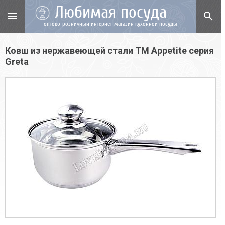
Любимая посуда
menu
search
оптово-розничный интернет-магазин кухонной посуды
Ковш из нержавеющей стали TM Appetite cерия
Greta