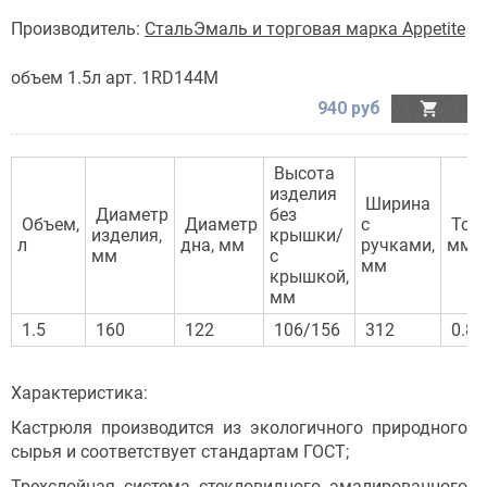
Производитель:
СтальЭмаль и торговая марка Appetite
объем 1.5л арт. 1RD144M
940 руб

Высота
изделия
Ширина
Диаметр
без
Объем,
Диаметр
с
Толщ
изделия,
крышки/
л
дна, мм
ручками,
мм
мм
с
мм
крышкой,
мм
1.5
160
122
106/156
312
0.8
Характеристика:
Кастрюля производится из экологичного природного
сырья и соответствует стандартам ГОСТ;
Трехслойная система стекловидного эмалированного