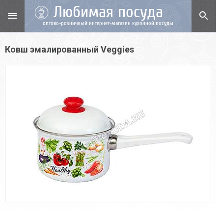
Любимая посуда
menu
search
оптово-розничный интернет-магазин кухонной посуды
Ковш эмалированный Veggies