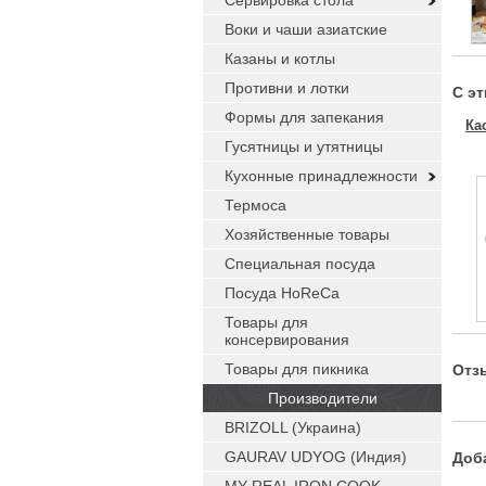
Сервировка стола
Воки и чаши азиатские
Казаны и котлы
Противни и лотки
С э
Формы для запекания
Ка
Гусятницы и утятницы
Кухонные принадлежности
Термоса
Хозяйственные товары
Специальная посуда
Посуда HoReCa
Товары для
консервирования
Товары для пикника
Отз
Производители
BRIZOLL (Украина)
GAURAV UDYOG (Индия)
Доб