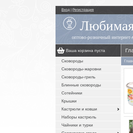
Вход
|
Регистрация
Любимая
оптово-розничный интернет-
Гл
Ваша корзина пуста
00
+7 (495) 518-55-89
пн.-пт.: 09
- 17
Сковороды
Глав
00
, сб.-вс.: выходной
Сковороды-жаровни
заказы с сайта: круглосуточно без
выходных
Сковороды-гриль
Блинные сковороды
Сотейники
Крышки
Кастрюли и ковши
Наборы кастрюль
Чайники и турки