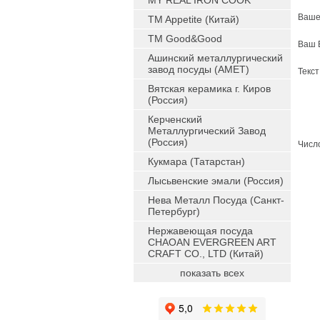
MY REAL IRON COOK
Ваше
TM Appetite (Китай)
TM Good&Good
Ваш 
Ашинский металлургический
завод посуды (АМЕТ)
Текс
Вятская керамика г. Киров
(Россия)
Керченский
Металлургический Завод
(Россия)
Число
Кукмара (Татарстан)
Лысьвенские эмали (Россия)
Нева Металл Посуда (Санкт-
Петербург)
Нержавеющая посуда
CHAOAN EVERGREEN ART
CRAFT CO., LTD (Китай)
показать всех