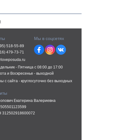
ы
кты
Мы в соцсетях
495) 518-55-89
916) 479-73-71
@loveposuda.ru
дельник - Пятница с 08:00 до 17:00
ота и Воскресенье - выходной
зы с сайта - круглосуточно без выходных
зиты
опович Екатерина Валериевна
505501123599
 312502918600072