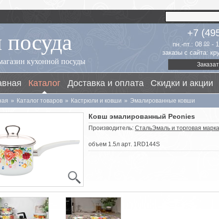
 посуда
+7 (49
пн.-пт.: 08
00
- 
заказы с сайта: к
магазин кухонной посуды
Заказат
авная
Каталог
Доставка и оплата
Скидки и акции
ная
»
Каталог товаров
»
Кастрюли и ковши
»
Эмалированные ковши
Ковш эмалированный Peonies
Производитель:
СтальЭмаль и торговая марка 
объем 1.5л арт. 1RD144S