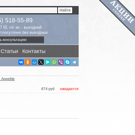
5) 518-55-89
17
00
, сб.-вс.: выходной
руглосуточно без выходных
ь консультацию
Статьи
Контакты
Appetite
874 руб
ожидается