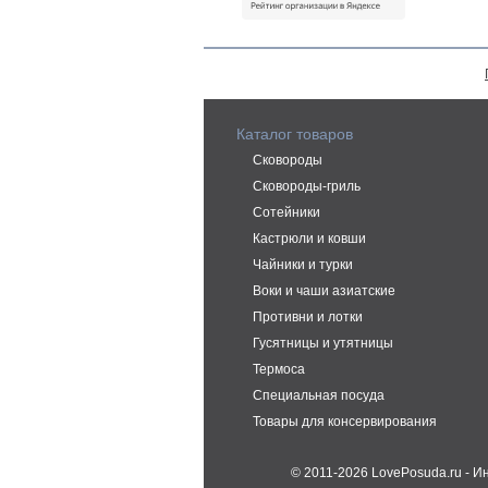
Каталог товаров
Сковороды
Сковороды-гриль
Сотейники
Кастрюли и ковши
Чайники и турки
Воки и чаши азиатские
Противни и лотки
Гусятницы и утятницы
Термоса
Специальная посуда
Товары для консервирования
© 2011-2026 LovePosuda.ru - 