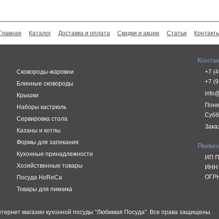
Главная
Каталог
Доставка и оплата
Скидки и акции
Статьи
Контакт
Конта
Сковороды-жаровни
+7 (
+7 (
Блинные сковороды
info
Крышки
Поне
Наборы кастрюль
Субб
Сервировка стола
Зака
Казаны и котлы
Формы для запекания
Рекви
Кухонные принадлежности
ИП П
Хозяйственные товары
ИНН 
ОГРН
Посуда HoReCa
Товары для пикника
Интернет магазин кухонной посуды "Любимая Посуда". Все права защищены.