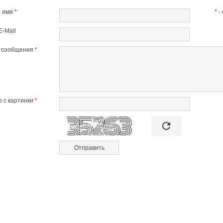
 имя
*
*
-
E-Mail
т сообщения
*
 с картинки
*

refresh