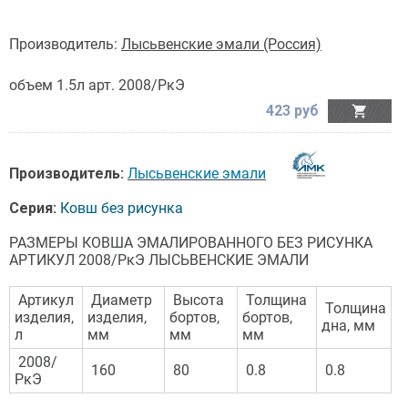
Производитель:
Лысьвенские эмали (Россия)
объем 1.5л арт. 2008/РкЭ
423 руб

Производитель:
Лысьвенские эмали
Серия:
Ковш без рисунка
РАЗМЕРЫ КОВША ЭМАЛИРОВАННОГО БЕЗ РИСУНКА
АРТИКУЛ 2008/РкЭ ЛЫСЬВЕНСКИЕ ЭМАЛИ
Артикул
Диаметр
Высота
Толщина
Толщина
изделия,
изделия,
бортов,
бортов,
дна, мм
л
мм
мм
мм
2008/
160
80
0.8
0.8
РкЭ