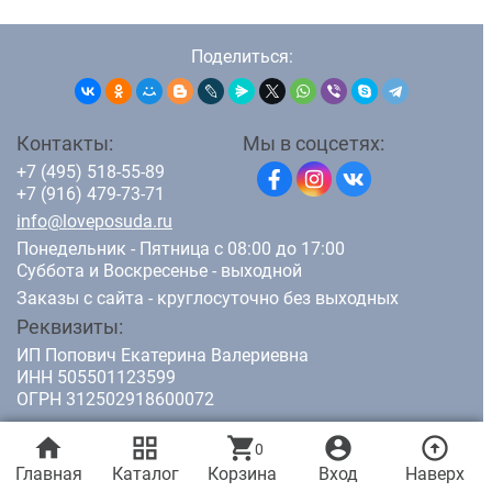
Поделиться:
Контакты:
Мы в соцсетях:
+7 (495) 518-55-89
+7 (916) 479-73-71
info@loveposuda.ru
Понедельник - Пятница с 08:00 до 17:00
Суббота и Воскресенье - выходной
Заказы с сайта - круглосуточно без выходных
Реквизиты:
ИП Попович Екатерина Валериевна
ИНН 505501123599
ОГРН 312502918600072
home
grid_view
shopping_cart
account_circle
arrow_circle_up
0
© 2011-2026 LovePosuda.ru - интернет магазин кухонной посуды.
Все права защищены.
Главная
Каталог
Корзина
Вход
Наверх