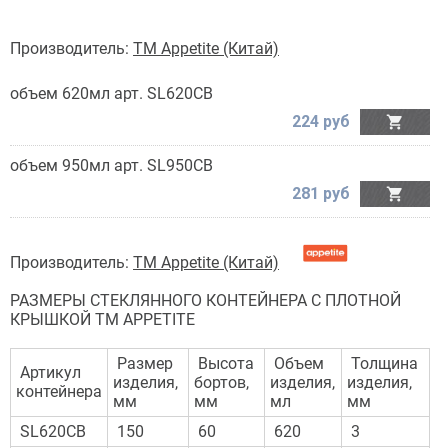
Производитель:
TM Appetite (Китай)
объем 620мл арт. SL620CB
224 руб

объем 950мл арт. SL950CB
281 руб

Производитель:
TM Appetite (Китай)
РАЗМЕРЫ СТЕКЛЯННОГО КОНТЕЙНЕРА С ПЛОТНОЙ
КРЫШКОЙ TM APPETITE
Размер
Высота
Объем
Толщина
Артикул
изделия,
бортов,
изделия,
изделия,
контейнера
мм
мм
мл
мм
SL620CB
150
60
620
3