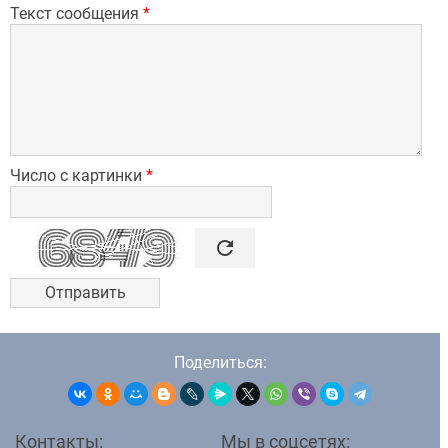
Текст сообщения
*
Число с картинки
*

refresh
Поделиться:
Контакты:
Мы в соцсетях: