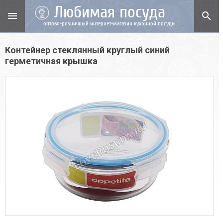
Любимая посуда
menu
search
оптово-розничный интернет-магазин кухонной посуды
Контейнер стеклянный круглый синий
герметичная крышка