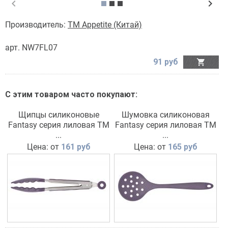
chevron_left
chevron_right
Производитель:
TM Appetite (Китай)
арт. NW7FL07
91 руб

С этим товаром часто покупают:
Щипцы силиконовые
Шумовка силиконовая
Fantasy серия лиловая TM
Fantasy серия лиловая TM
Appetite
...
Appetite
...
Цена: от
161 руб
Цена: от
165 руб