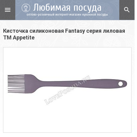
Любимая посуда
menu
search
оптово-розничный интернет-магазин кухонной посуды
Кисточка силиконовая Fantasy серия лиловая
TM Appetite