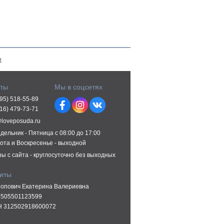
ы
кты
Мы в соцсетях
495) 518-55-89
916) 479-73-71
@loveposuda.ru
дельник - Пятница с 08:00 до 17:00
ота и Воскресенье - выходной
зы с сайта - круглосуточно без выходных
зиты
опович Екатерина Валериевна
505501123599
 312502918600072