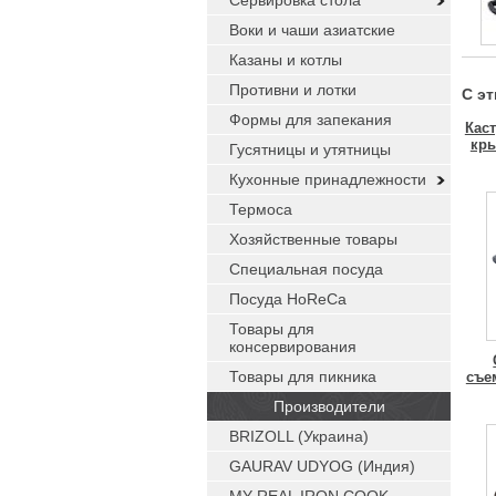
Сервировка стола
Воки и чаши азиатские
Казаны и котлы
Противни и лотки
С э
Формы для запекания
Кас
кры
Гусятницы и утятницы
Кухонные принадлежности
Термоса
Хозяйственные товары
Специальная посуда
Посуда HoReCa
Товары для
консервирования
Товары для пикника
съе
Производители
BRIZOLL (Украина)
GAURAV UDYOG (Индия)