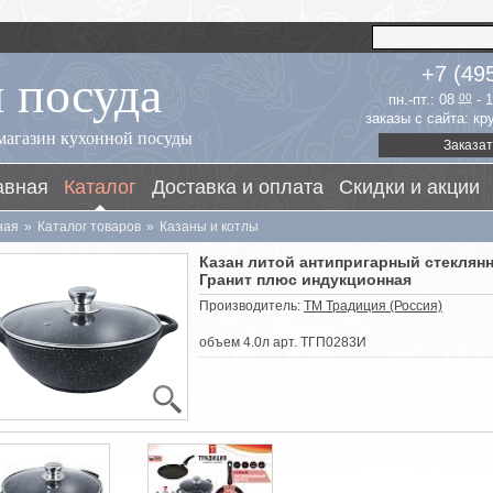
 посуда
+7 (49
пн.-пт.: 08
00
- 
заказы с сайта: к
магазин кухонной посуды
Заказат
авная
Каталог
Доставка и оплата
Скидки и акции
ная
»
Каталог товаров
»
Казаны и котлы
Казан литой антипригарный стеклян
Гранит плюс индукционная
Производитель:
ТМ Традиция (Россия)
объем 4.0л арт. ТГП0283И