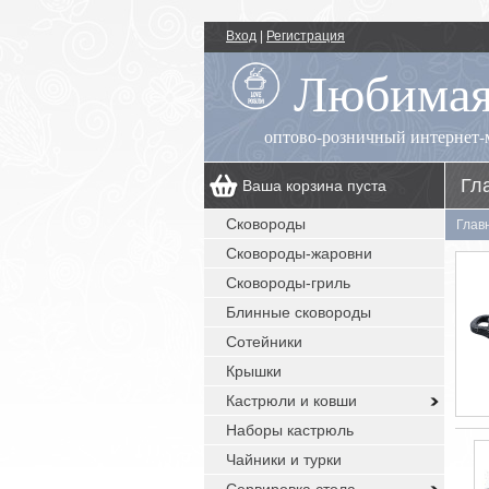
Вход
|
Регистрация
Любимая
оптово-розничный интернет-
Гл
Ваша корзина пуста
00
+7 (495) 518-55-89
пн.-пт.: 09
- 17
Сковороды
Глав
00
, сб.-вс.: выходной
Сковороды-жаровни
заказы с сайта: круглосуточно без
выходных
Сковороды-гриль
Блинные сковороды
Сотейники
Крышки
Кастрюли и ковши
Наборы кастрюль
Чайники и турки