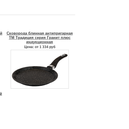
ой
Сковорода блинная антипригарная
ТМ Традиция серия Гранит плюс
индукционная
Цена: от 1 334 руб
й