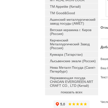
MY REAL IRON COOK
TM Appetite (Китай)
TM Good&Good
Ашинский металлургический
завод посуды (АМЕТ)
Отз
Вятская керамика г. Киров
(Россия)
Керченский
Металлургический Завод
Доб
(Россия)
Кукмара (Татарстан)
Ваше
Лысьвенские эмали (Россия)
Нева Металл Посуда (Санкт-
Ваш 
Петербург)
Текс
Нержавеющая посуда
CHAOAN EVERGREEN ART
CRAFT CO., LTD (Китай)
показать всех
Число