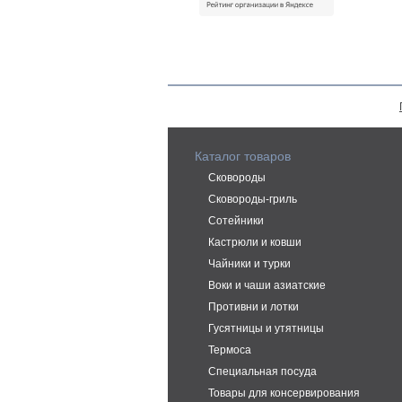
Каталог товаров
Сковороды
Сковороды-гриль
Сотейники
Кастрюли и ковши
Чайники и турки
Воки и чаши азиатские
Противни и лотки
Гусятницы и утятницы
Термоса
Специальная посуда
Товары для консервирования