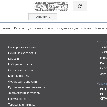

refresh
Главная
Каталог
Доставка и оплата
Скидки и акции
Статьи
Контакт
Конта
Сковороды-жаровни
+7 (
+7 (
Блинные сковороды
info
Крышки
Поне
Наборы кастрюль
Субб
Сервировка стола
Зака
Казаны и котлы
Формы для запекания
Рекви
Кухонные принадлежности
ИП П
Хозяйственные товары
ИНН 
ОГРН
Посуда HoReCa
Товары для пикника