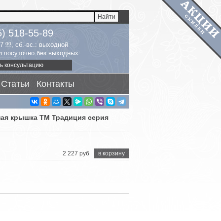
5) 518-55-89
17
00
, сб.-вс.: выходной
руглосуточно без выходных
ь консультацию
Статьи
Контакты
ная крышка ТМ Традиция серия
2 227 руб
в корзину