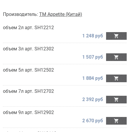
Производитель:
TM Appetite (Китай)
объем 2л арт. SH12212
1 248 руб

объем 3л арт. SH12302
1 507 руб

объем 5л арт. SH12502
1 884 руб

объем 7л арт. SH12702
2 392 руб

объем 9л арт. SH12902
2 670 руб
