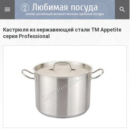
Любимая посуда
menu
search
оптово-розничный интернет-магазин кухонной посуды
Кастрюля из нержавеющей стали TM Appetite
cерия Professional