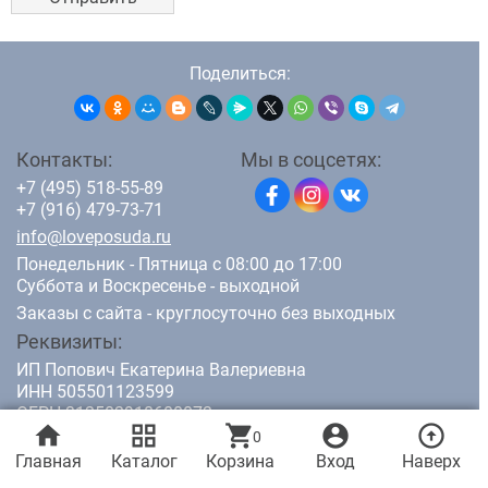
Поделиться:
Контакты:
Мы в соцсетях:
+7 (495) 518-55-89
+7 (916) 479-73-71
info@loveposuda.ru
Понедельник - Пятница с 08:00 до 17:00
Суббота и Воскресенье - выходной
Заказы с сайта - круглосуточно без выходных
Реквизиты:
ИП Попович Екатерина Валериевна
ИНН 505501123599
ОГРН 312502918600072
home
grid_view
shopping_cart
account_circle
arrow_circle_up
0
Главная
Каталог
Корзина
Вход
Наверх
© 2011-2026 LovePosuda.ru - интернет магазин кухонной посуды.
Все права защищены.