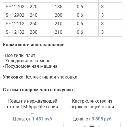
SH12702
220
185
0.6
3
SH12902
240
200
0.6
3
SH12112
260
210
0.6
3
SH12132
280
210
0.6
3
Возможное использование:
- Все типы плит;
- Холодильная камера;
- Посудомоечная машина.
Упаковка:
Коллективная упаковка.
С этим товаром часто покупают:
Ковш из нержавеющей
Кастрюля-котел из
стали TM Appetite cерия
нержавеющей стали
Professional
...
Professional TM Appetite
...
Цена: от
1 481 руб
Цена: от
3 808 руб