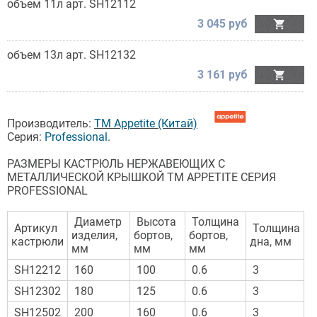
объем 11л арт. SH12112
3 045 руб

объем 13л арт. SH12132
3 161 руб

Производитель:
TM Appetite (Китай)
Серия:
Professional
.
РАЗМЕРЫ КАСТРЮЛЬ НЕРЖАВЕЮЩИХ С
МЕТАЛЛИЧЕСКОЙ КРЫШКОЙ TM APPETITE СЕРИЯ
PROFESSIONAL
Диаметр
Высота
Толщина
Артикул
Толщина
изделия,
бортов,
бортов,
кастрюли
дна, мм
мм
мм
мм
SH12212
160
100
0.6
3
SH12302
180
125
0.6
3
SH12502
200
160
0.6
3