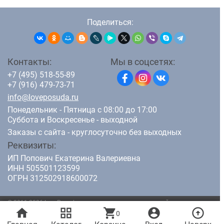
Поделиться:
Контакты:
Мы в соцсетях:
+7 (495) 518-55-89
+7 (916) 479-73-71
info@loveposuda.ru
Понедельник - Пятница с 08:00 до 17:00
Суббота и Воскресенье - выходной
Заказы с сайта - круглосуточно без выходных
Реквизиты:
ИП Попович Екатерина Валериевна
ИНН 505501123599
ОГРН 312502918600072
© 2011-2026 LovePosuda.ru - интернет магазин кухонной посуды.
home
grid_view
shopping_cart
account_circle
arrow_circle_up
Все права защищены.
0