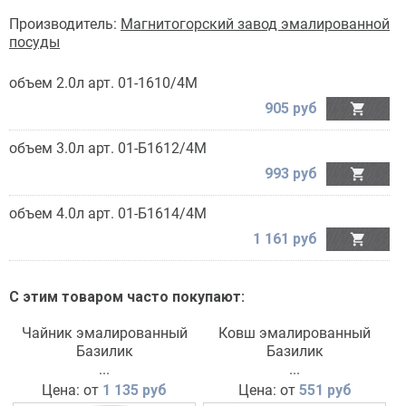
Производитель:
Магнитогорский завод эмалированной
посуды
объем 2.0л арт. 01-1610/4М
905 руб

объем 3.0л арт. 01-Б1612/4М
993 руб

объем 4.0л арт. 01-Б1614/4М
1 161 руб

С этим товаром часто покупают:
Чайник эмалированный
Ковш эмалированный
Базилик
Базилик
...
...
Цена: от
1 135 руб
Цена: от
551 руб