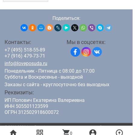
Поделиться:
Контакты:
Мы в соцсетях:
+7 (495) 518-55-89
+7 (916) 479-73-71
info@loveposuda.ru
Понедельник - Пятница с 08:00 до 17:00
Суббота и Воскресенье - выходной
Заказы с сайта - круглосуточно без выходных
Реквизиты:
ИП Попович Екатерина Валериевна
ИНН 505501123599
ОГРН 312502918600072
© 2011-2026 LovePosuda.ru - интернет магазин кухонной посуды.
home
grid_view
shopping_cart
account_circle
arrow_circle_up
Все права защищены.
0