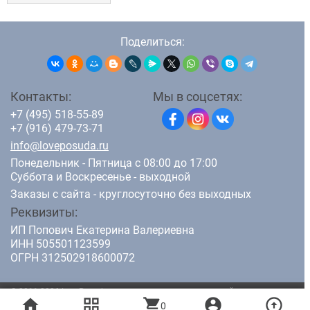
Поделиться:
Контакты:
Мы в соцсетях:
+7 (495) 518-55-89
+7 (916) 479-73-71
info@loveposuda.ru
Понедельник - Пятница с 08:00 до 17:00
Суббота и Воскресенье - выходной
Заказы с сайта - круглосуточно без выходных
Реквизиты:
ИП Попович Екатерина Валериевна
ИНН 505501123599
ОГРН 312502918600072
© 2011-2026 LovePosuda.ru - интернет магазин кухонной посуды.
home
grid_view
shopping_cart
account_circle
arrow_circle_up
Все права защищены.
0