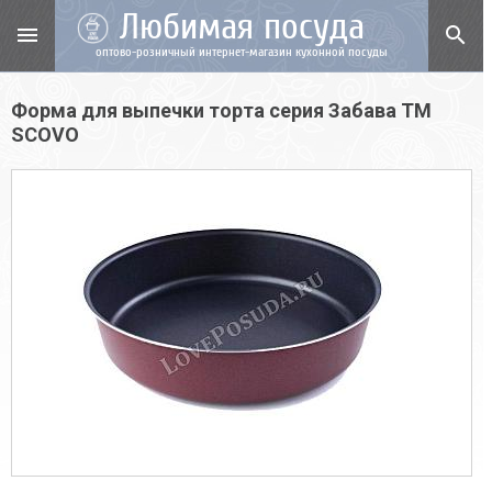
Любимая посуда
menu
search
оптово-розничный интернет-магазин кухонной посуды
Форма для выпечки торта серия Забава TM
SCOVO