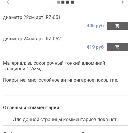
chevron_left
chevron_right
диаметр 22см арт. RZ-051
405 руб

диаметр 24см арт. RZ-052
419 руб

Материал: высокопрочный тонкий алюминий
толщиной 1.2мм;
Покрытие: многослойное антипригарное покрытие.
Отзывы и комментарии
Для данной страницы комментариев пока нет.