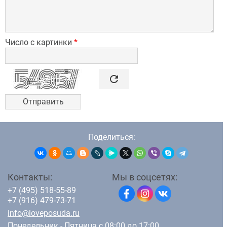
Число с картинки
*

refresh
Поделиться:
Контакты:
Мы в соцсетях:
+7 (495) 518-55-89
+7 (916) 479-73-71
info@loveposuda.ru
Понедельник - Пятница с 08:00 до 17:00