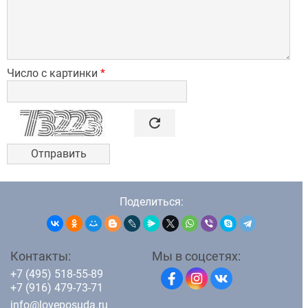
Число с картинки
*

refresh
Поделиться:
Контакты:
Мы в соцсетях:
+7 (495) 518-55-89
+7 (916) 479-73-71
info@loveposuda.ru