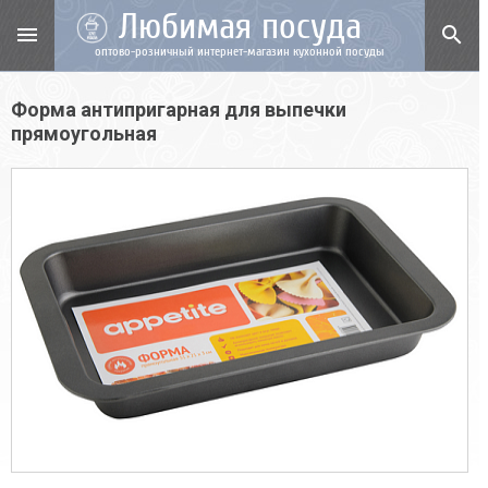
Любимая посуда
menu
search
оптово-розничный интернет-магазин кухонной посуды
Форма антипригарная для выпечки
прямоугольная