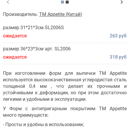
chevron_left
chevron_right
Производитель:
TM Appetite (Китай)
размер 31*21*3см SL2006S
ожидается
263 руб
размер 36*23*3см арт. SL2006
ожидается
318 руб
При изготовлении форм для выпечки ТМ Appetite
используется высококачественная углеродистая сталь
толщиной 0,4 мм , что делает их прочными и
устойчивыми к деформации, но при этом достаточно
легкими и удобными в эксплуатации.
У Форм с антипригарным покрытием ТМ Appetite
много преимуществ:
- Просты и удобны в использовании;