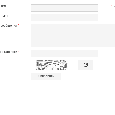
 имя
*
*
-
E-Mail
т сообщения
*
 с картинки
*

refresh