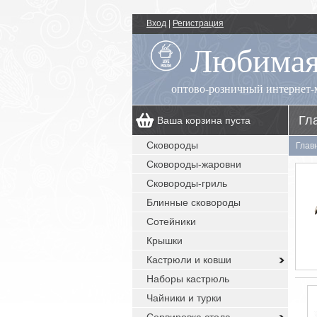
Вход
|
Регистрация
Любимая
оптово-розничный интернет-
Гл
Ваша корзина пуста
00
+7 (495) 518-55-89
пн.-пт.: 09
- 17
Сковороды
Глав
00
, сб.-вс.: выходной
Сковороды-жаровни
заказы с сайта: круглосуточно без
выходных
Сковороды-гриль
Блинные сковороды
Сотейники
Крышки
Кастрюли и ковши
Наборы кастрюль
Чайники и турки