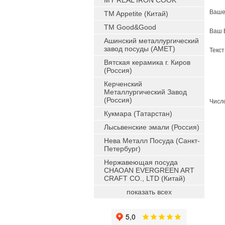
MY REAL IRON COOK
Ваше
TM Appetite (Китай)
TM Good&Good
Ваш 
Ашинский металлургический
завод посуды (АМЕТ)
Текс
Вятская керамика г. Киров
(Россия)
Керченский
Металлургический Завод
(Россия)
Число
Кукмара (Татарстан)
Лысьвенские эмали (Россия)
Нева Металл Посуда (Санкт-
Петербург)
Нержавеющая посуда
CHAOAN EVERGREEN ART
CRAFT CO., LTD (Китай)
показать всех