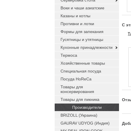
Сервировка стола
Воки и чаши азиатские
Казаны и котлы
Противни и лотки
С э
Формы для запекания
Т
Гусятницы и утятницы
Кухонные принадлежности
Термоса
Хозяйственные товары
Специальная посуда
Посуда HoReCa
Товары для
консервирования
Товары для пикника
Отз
Производители
BRIZOLL (Украина)
GAURAV UDYOG (Индия)
Доб