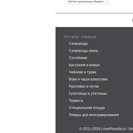
Каталог товаров
Сковороды
Сковороды-гриль
Сотейники
Кастрюли и ковши
Чайники и турки
Воки и чаши азиатские
Противни и лотки
Гусятницы и утятницы
Термоса
Специальная посуда
Товары для консервирования
© 2011-2026 LovePosuda.ru - 