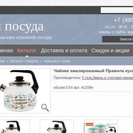
 посуда
+7 (49
пн.-пт.: 08
00
- 
заказы с сайта: к
магазин кухонной посуды
Заказат
авная
Каталог
Доставка и оплата
Скидки и акции
ная
»
Каталог товаров
»
Чайники и турки
Чайник эмалированный Правила кух
Производитель:
СтальЭмаль и торговая марка 
объем 3.0л арт. 4с209я