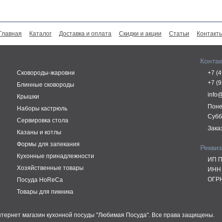
Главная
Каталог
Доставка и оплата
Скидки и акции
Статьи
Контакт
Конта
Сковороды-жаровни
+7 (
+7 (
Блинные сковороды
info
Крышки
Поне
Наборы кастрюль
Субб
Сервировка стола
Зака
Казаны и котлы
Формы для запекания
Рекви
Кухонные принадлежности
ИП П
Хозяйственные товары
ИНН 
ОГРН
Посуда HoReCa
Товары для пикника
Интернет магазин кухонной посуды "Любимая Посуда". Все права защищены.