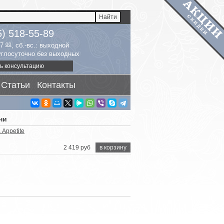
5) 518-55-89
17
00
, сб.-вс.: выходной
руглосуточно без выходных
ь консультацию
Статьи
Контакты
ни
Appetite
2 419 руб
в корзину