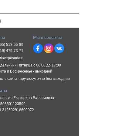
ы
кты
Мы в соцсетях
495) 518-55-89
916) 479-73-71
@loveposuda.ru
дельник - Пятница с 08:00 до 17:00
ота и Воскресенье - выходной
зы с сайта - круглосуточно без выходных
зиты
опович Екатерина Валериевна
505501123599
 312502918600072