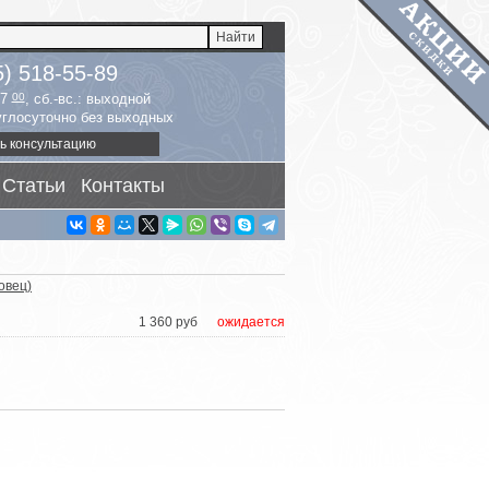
5) 518-55-89
17
00
, сб.-вс.: выходной
руглосуточно без выходных
ь консультацию
Статьи
Контакты
овец)
1 360 руб
ожидается