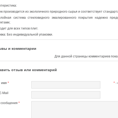
ктеристика:
ик производится из экологичного природного сырья и соответствует стандарт
слойная система стекловидного эмалированного покрытия надежно пред
уктами;
дит для всех типов плит.
вка: Без индивидуальной упаковки.
ывы и комментарии
Для данной страницы комментариев пока 
авить отзыв или комментарий
 имя
*
*
-
E-Mail
т сообщения
*