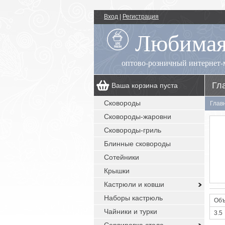
Вход
|
Регистрация
Любимая
оптово-розничный интернет-
Гл
Ваша корзина пуста
00
+7 (495) 518-55-89
пн.-пт.: 09
- 17
Сковороды
Глав
00
, сб.-вс.: выходной
Сковороды-жаровни
заказы с сайта: круглосуточно без
выходных
Сковороды-гриль
Блинные сковороды
Сотейники
Крышки
Кастрюли и ковши
Наборы кастрюль
Объ
Чайники и турки
3.5