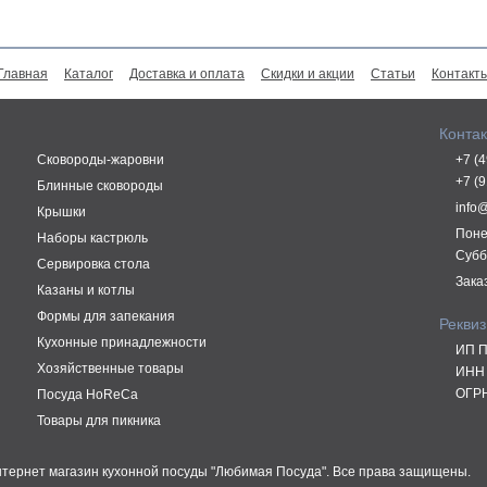
Главная
Каталог
Доставка и оплата
Скидки и акции
Статьи
Контакт
Конта
Сковороды-жаровни
+7 (
+7 (
Блинные сковороды
info
Крышки
Поне
Наборы кастрюль
Субб
Сервировка стола
Зака
Казаны и котлы
Формы для запекания
Рекви
Кухонные принадлежности
ИП П
Хозяйственные товары
ИНН 
ОГРН
Посуда HoReCa
Товары для пикника
Интернет магазин кухонной посуды "Любимая Посуда". Все права защищены.