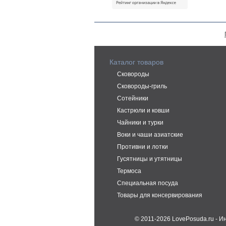
Каталог товаров
Сковороды
Сковороды-гриль
Сотейники
Кастрюли и ковши
Чайники и турки
Воки и чаши азиатские
Противни и лотки
Гусятницы и утятницы
Термоса
Специальная посуда
Товары для консервирования
© 2011-2026 LovePosuda.ru - 