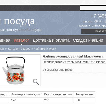
 посуда
+7 (49
пн.-пт.: 08
00
- 
заказы с сайта: к
магазин кухонной посуды
Заказат
авная
Каталог
Доставка и оплата
Скидки и акции
ная
»
Каталог товаров
»
Чайники и турки
Чайник эмалированный Маки мечта
Производитель:
СтальЭмаль VITROSS (Череп
объем 3.5л арт. 1с26с
ем, л
Диаметр изделия, мм
Высота изделия, мм
Толщина, мм
190
210
0.8