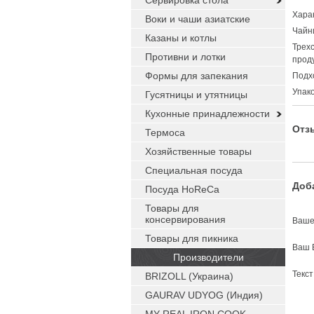
Сервировка стола
Хара
Воки и чаши азиатские
Чайн
Казаны и котлы
Трех
Противни и лотки
прод
Формы для запекания
Подхо
Упако
Гусятницы и утятницы
Кухонные принадлежности
Отз
Термоса
Хозяйственные товары
Специальная посуда
Доб
Посуда HoReCa
Товары для
консервирования
Ваше
Товары для пикника
Ваш 
Производители
Текс
BRIZOLL (Украина)
GAURAV UDYOG (Индия)