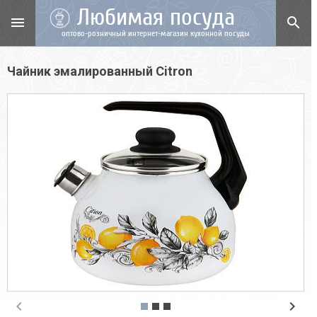
Любимая посуда
menu
search
оптово-розничный интернет-магазин кухонной посуды
Чайник эмалированный Citron
chevron_left
chevron_right